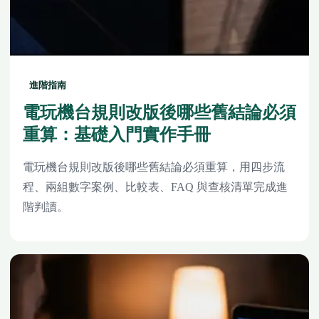
進階指南
電玩機台規則改版後哪些舊結論必須
重算：基礎入門實作手冊
電玩機台規則改版後哪些舊結論必須重算，用四步流
程、兩組數字案例、比較表、FAQ 與查核清單完成進
階判讀。