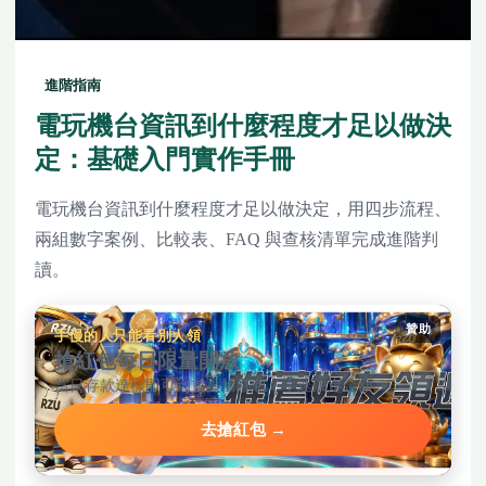
進階指南
電玩機台資訊到什麼程度才足以做決
定：基礎入門實作手冊
電玩機台資訊到什麼程度才足以做決定，用四步流程、
兩組數字案例、比較表、FAQ 與查核清單完成進階判
讀。
贊助
手慢的人只能看別人領
搶紅包每日限量開放
當日存款達標即可到首頁搶紅包，手速決定金額。
去搶紅包 →