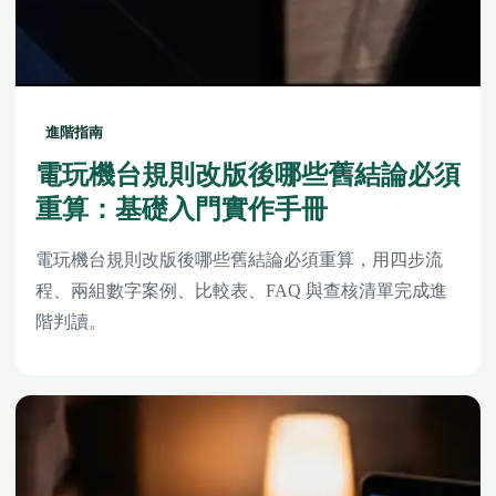
進階指南
電玩機台規則改版後哪些舊結論必須
重算：基礎入門實作手冊
電玩機台規則改版後哪些舊結論必須重算，用四步流
程、兩組數字案例、比較表、FAQ 與查核清單完成進
階判讀。