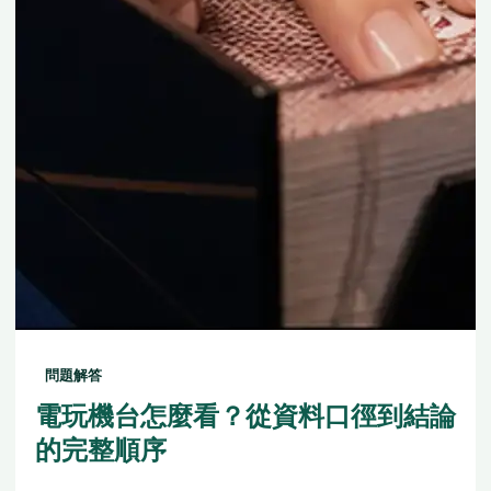
問題解答
電玩機台怎麼看？從資料口徑到結論
的完整順序