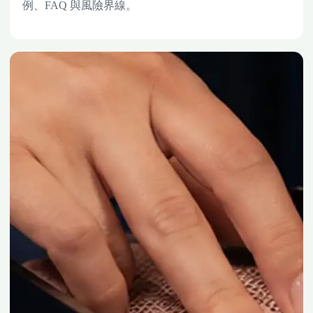
例、FAQ 與風險界線。