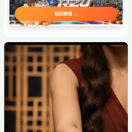
回鍋會員專屬彩金，優惠頁面一鍵領取不用問客服。
領回歸禮 →