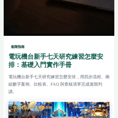
進階指南
電玩機台新手七天研究練習怎麼安
排：基礎入門實作手冊
電玩機台新手七天研究練習怎麼安排，用四步流程、兩
組數字案例、比較表、FAQ 與查核清單完成進階判
讀。
贊助
很久沒回來？這包是你的
老玩家回歸再送一次