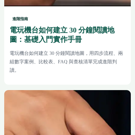
進階指南
電玩機台如何建立 30 分鐘閱讀地
圖：基礎入門實作手冊
電玩機台如何建立 30 分鐘閱讀地圖，用四步流程、兩
組數字案例、比較表、FAQ 與查核清單完成進階判
讀。