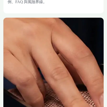
例、FAQ 與風險界線。