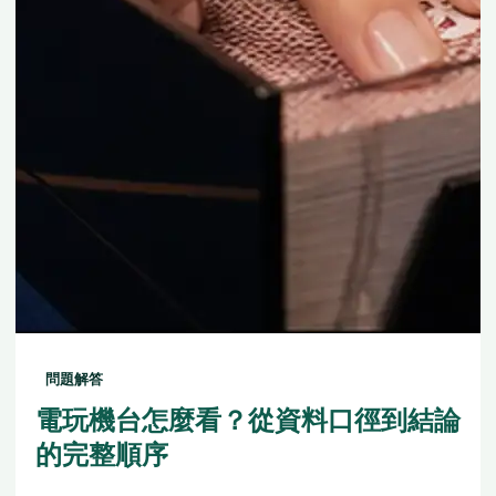
問題解答
電玩機台怎麼看？從資料口徑到結論
的完整順序