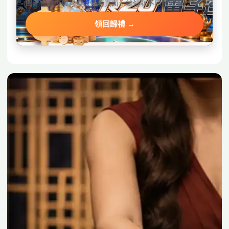
回鍋會員專屬彩金，優惠頁面一鍵領取不用問客服。
領回歸禮 →