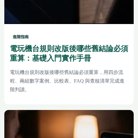
進階指南
電玩機台規則改版後哪些舊結論必須
重算：基礎入門實作手冊
電玩機台規則改版後哪些舊結論必須重算，用四步流
程、兩組數字案例、比較表、FAQ 與查核清單完成進
階判讀。