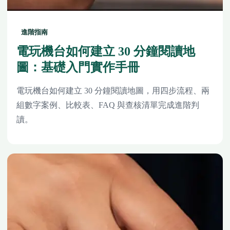
進階指南
電玩機台如何建立 30 分鐘閱讀地
圖：基礎入門實作手冊
電玩機台如何建立 30 分鐘閱讀地圖，用四步流程、兩
組數字案例、比較表、FAQ 與查核清單完成進階判
讀。