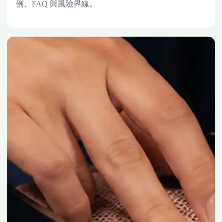
例、FAQ 與風險界線。