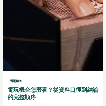
問題解答
電玩機台怎麼看？從資料口徑到結論
的完整順序