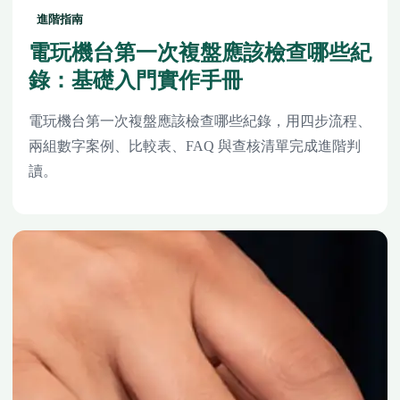
進階指南
電玩機台第一次複盤應該檢查哪些紀
錄：基礎入門實作手冊
電玩機台第一次複盤應該檢查哪些紀錄，用四步流程、
兩組數字案例、比較表、FAQ 與查核清單完成進階判
讀。