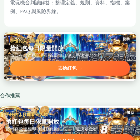
電玩機台判讀解答：整理定義、規則、資料、指標、案
例、FAQ 與風險界線。
贊助
手慢的人只能看別人領
搶紅包每日限量開放
當日存款達標即可到首頁搶紅包，手速決定金額。
去搶紅包 →
合作推薦
贊助
手慢的人只能看別人領
搶紅包每日限量開放
當日存款達標即可到首頁搶紅包，手速決定金額。