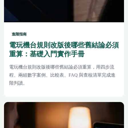
進階指南
電玩機台規則改版後哪些舊結論必須
重算：基礎入門實作手冊
電玩機台規則改版後哪些舊結論必須重算，用四步流
程、兩組數字案例、比較表、FAQ 與查核清單完成進
階判讀。