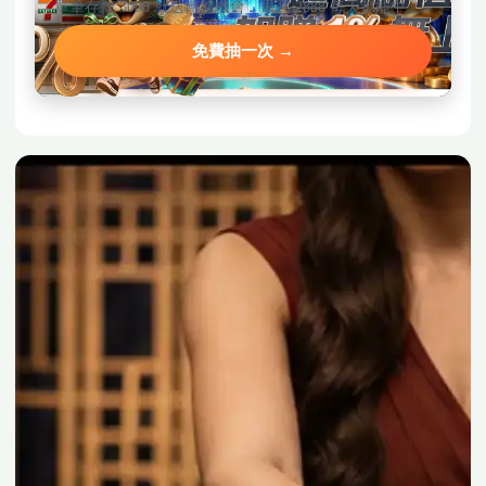
單筆存款 3000 就送轉盤機會，最高 2888 每天都能中。
免費抽一次 →