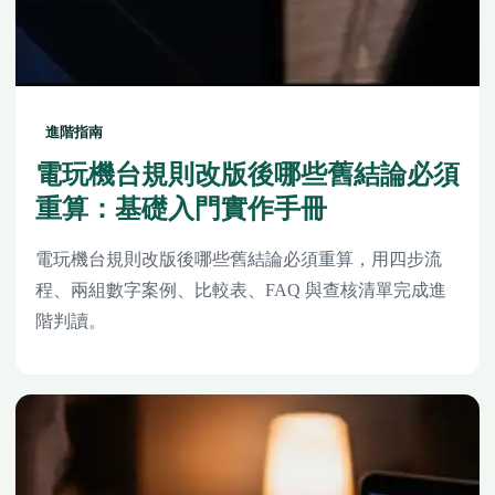
進階指南
電玩機台規則改版後哪些舊結論必須
重算：基礎入門實作手冊
電玩機台規則改版後哪些舊結論必須重算，用四步流
程、兩組數字案例、比較表、FAQ 與查核清單完成進
階判讀。