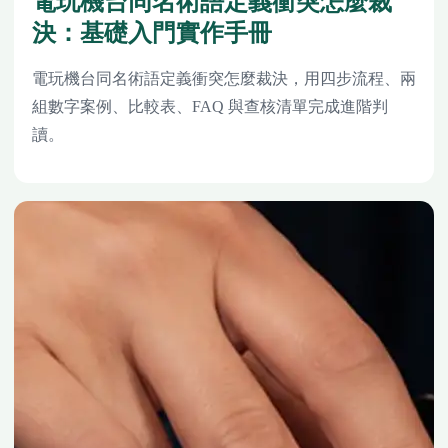
電玩機台同名術語定義衝突怎麼裁
決：基礎入門實作手冊
電玩機台同名術語定義衝突怎麼裁決，用四步流程、兩
組數字案例、比較表、FAQ 與查核清單完成進階判
讀。