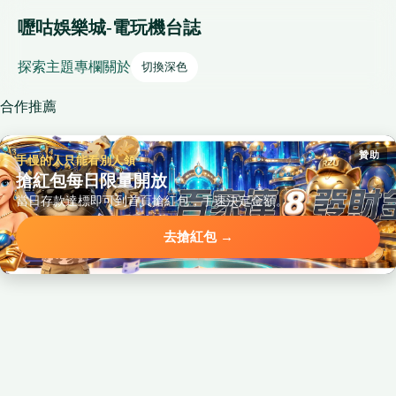
嚦咕娛樂城-電玩機台誌
探索
主題
專欄
關於
切換深色
合作推薦
贊助
手慢的人只能看別人領
搶紅包每日限量開放
當日存款達標即可到首頁搶紅包，手速決定金額。
去搶紅包 →