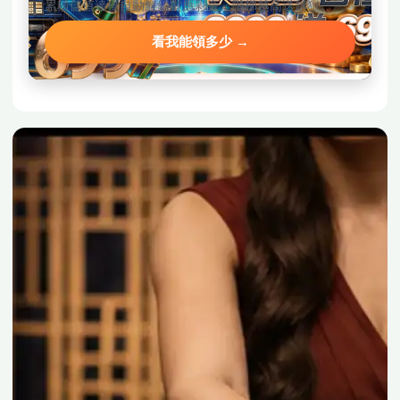
累積儲值達標自動解鎖對應彩金，階梯越高送越狠。
看我能領多少 →