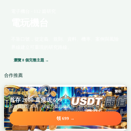
電子機台 · 112 篇研究
電玩機台
不靠口號，從定義、規則、資料、機率、案例與風險
界線建立可重現的研究路線。
瀏覽 8 個完整主題 →
合作推薦
贊助
第一筆就多三成本金
首存 2000 直接送 699
新會員限定加碼，碼量只要彩金五倍，領完就能玩。
領 699 →