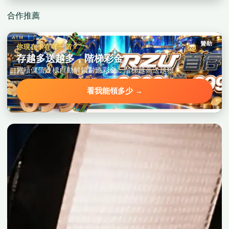
合作推薦
贊助
你現在卡在哪一階？
存越多送越多，階梯彩金
累積儲值達標自動解鎖對應彩金，階梯越高送越狠。
看我能領多少 →