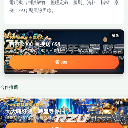
電玩機台判讀解答：整理定義、規則、資料、指標、案
例、FAQ 與風險界線。
贊助
第一筆就多三成本金
首存 2000 直接送 699
新會員限定加碼，碼量只要彩金五倍，領完就能玩。
領 699 →
合作推薦
贊助
今天的轉盤還沒人轉走
天天轉好運，轉盤等你抽
單筆存款 3000 就送轉盤機會，最高 2888 每天都能中。