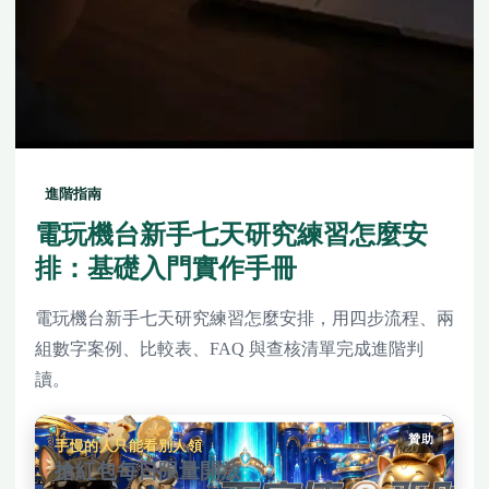
進階指南
電玩機台新手七天研究練習怎麼安
排：基礎入門實作手冊
電玩機台新手七天研究練習怎麼安排，用四步流程、兩
組數字案例、比較表、FAQ 與查核清單完成進階判
讀。
贊助
手慢的人只能看別人領
搶紅包每日限量開放