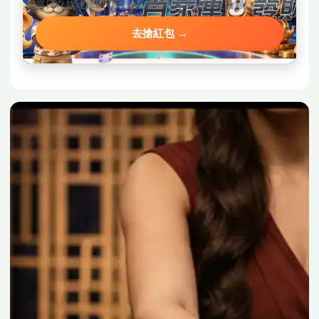
當日存款達標即可到首頁搶紅包，手速決定金額。
去搶紅包 →