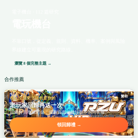
電子機台 · 112 篇研究
電玩機台
不靠口號，從定義、規則、資料、機率、案例與風險
界線建立可重現的研究路線。
瀏覽 8 個完整主題 →
合作推薦
贊助
很久沒回來？這包是你的
老玩家回歸再送一次
回鍋會員專屬彩金，優惠頁面一鍵領取不用問客服。
領回歸禮 →