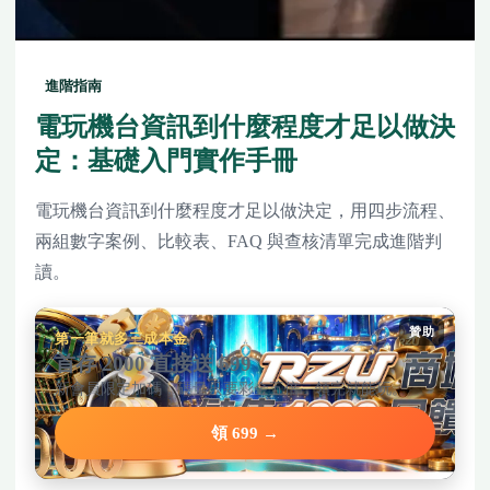
進階指南
電玩機台資訊到什麼程度才足以做決
定：基礎入門實作手冊
電玩機台資訊到什麼程度才足以做決定，用四步流程、
兩組數字案例、比較表、FAQ 與查核清單完成進階判
讀。
贊助
第一筆就多三成本金
首存 2000 直接送 699
新會員限定加碼，碼量只要彩金五倍，領完就能玩。
領 699 →