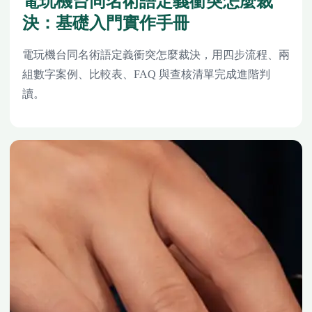
電玩機台同名術語定義衝突怎麼裁
決：基礎入門實作手冊
電玩機台同名術語定義衝突怎麼裁決，用四步流程、兩
組數字案例、比較表、FAQ 與查核清單完成進階判
讀。