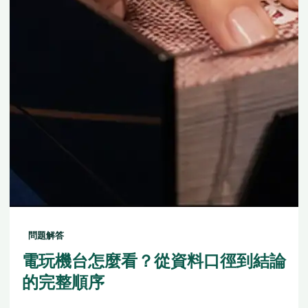
問題解答
電玩機台怎麼看？從資料口徑到結論
的完整順序