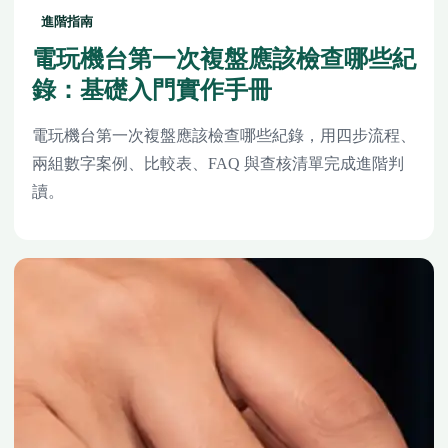
進階指南
電玩機台第一次複盤應該檢查哪些紀
錄：基礎入門實作手冊
電玩機台第一次複盤應該檢查哪些紀錄，用四步流程、
兩組數字案例、比較表、FAQ 與查核清單完成進階判
讀。