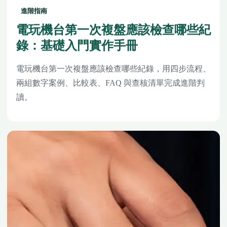
進階指南
電玩機台第一次複盤應該檢查哪些紀
錄：基礎入門實作手冊
電玩機台第一次複盤應該檢查哪些紀錄，用四步流程、
兩組數字案例、比較表、FAQ 與查核清單完成進階判
讀。