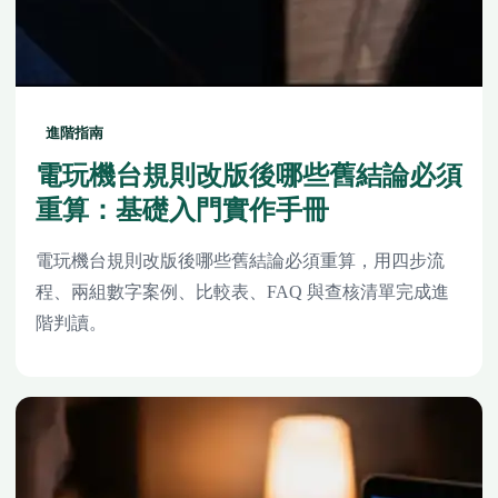
進階指南
電玩機台規則改版後哪些舊結論必須
重算：基礎入門實作手冊
電玩機台規則改版後哪些舊結論必須重算，用四步流
程、兩組數字案例、比較表、FAQ 與查核清單完成進
階判讀。