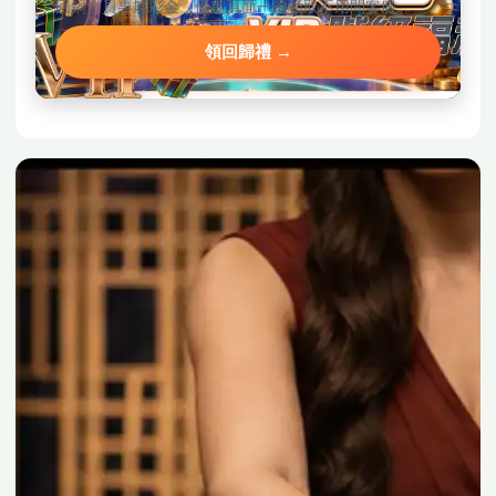
回鍋會員專屬彩金，優惠頁面一鍵領取不用問客服。
領回歸禮 →