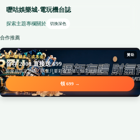
嚦咕娛樂城-電玩機台誌
探索
主題
專欄
關於
切換深色
合作推薦
贊助
第一筆就多三成本金
首存 2000 直接送 699
新會員限定加碼，碼量只要彩金五倍，領完就能玩。
領 699 →