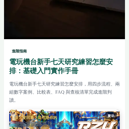
進階指南
電玩機台新手七天研究練習怎麼安
排：基礎入門實作手冊
電玩機台新手七天研究練習怎麼安排，用四步流程、兩
組數字案例、比較表、FAQ 與查核清單完成進階判
讀。
贊助
很久沒回來？這包是你的
老玩家回歸再送一次