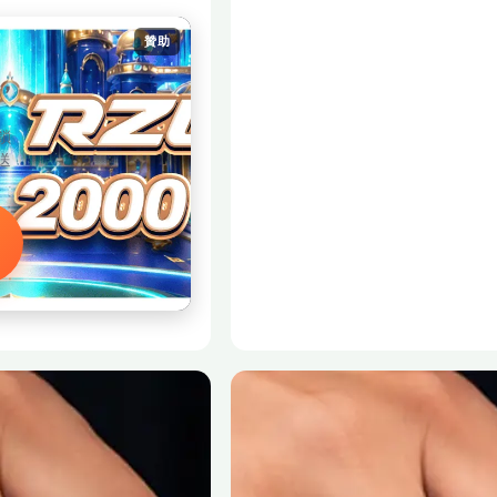
贊助
，
鎖
送