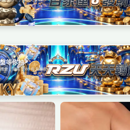
盤等你抽
盤機會，最高 2888 每天都能中。