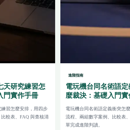
進階指南
七天研究練習怎
電玩機台同名術語定
入門實作手冊
麼裁決：基礎入門實
究練習怎麼安排，用四步
電玩機台同名術語定義衝突怎
比較表、FAQ 與查核清
流程、兩組數字案例、比較表、F
單完成進階判讀。