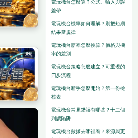
電玩機台怎麼算？公式、輸入與誤
差帶
電玩機台機率如何理解？別把短期
結果當規律
電玩機台賠率怎麼換算？價格與機
率的差別
贊助
電玩機台策略怎麼建立？可重現的
四步流程
電玩機台新手怎麼開始？第一份檢
核表
電玩機台常見錯誤有哪些？十二個
判讀陷阱
電玩機台數據去哪裡看？來源與更