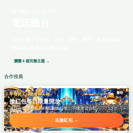
電子機台 · 112 篇研究
電玩機台
不靠口號，從定義、規則、資料、機率、案例與風險
界線建立可重現的研究路線。
瀏覽 8 個完整主題 →
合作推薦
贊助
手慢的人只能看別人領
搶紅包每日限量開放
當日存款達標即可到首頁搶紅包，手速決定金額。
去搶紅包 →