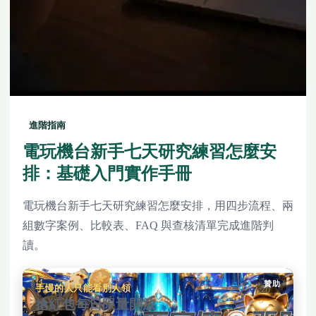
進階指南
電玩機台新手七天研究練習怎麼安
排：基礎入門實作手冊
電玩機台新手七天研究練習怎麼安排，用四步流程、兩
組數字案例、比較表、FAQ 與查核清單完成進階判
讀。
贊助
手慢的人只能看別人領
搶紅包每日限量開放