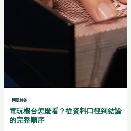
問題解答
電玩機台怎麼看？從資料口徑到結論
的完整順序