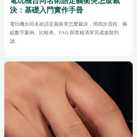
電玩機台同名術語定義衝突怎麼裁
決：基礎入門實作手冊
電玩機台同名術語定義衝突怎麼裁決，用四步流程、兩
組數字案例、比較表、FAQ 與查核清單完成進階判
讀。