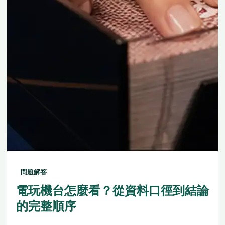
問題解答
電玩機台怎麼看？從資料口徑到結論
的完整順序