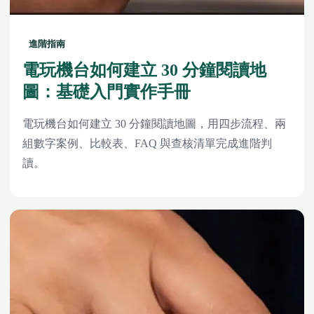
進階指南
電玩機台如何建立 30 分鐘閱讀地
圖：基礎入門實作手冊
電玩機台如何建立 30 分鐘閱讀地圖，用四步流程、兩
組數字案例、比較表、FAQ 與查核清單完成進階判
讀。