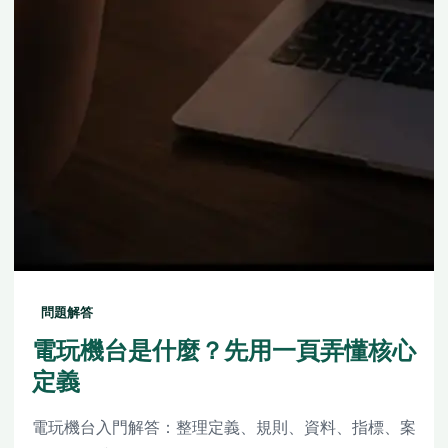
問題解答
電玩機台是什麼？先用一頁弄懂核心
定義
電玩機台入門解答：整理定義、規則、資料、指標、案