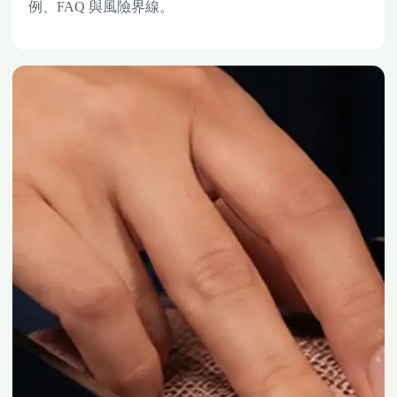
例、FAQ 與風險界線。