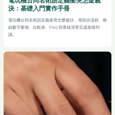
電玩機台同名術語定義衝突怎麼裁
決：基礎入門實作手冊
電玩機台同名術語定義衝突怎麼裁決，用四步流程、兩
組數字案例、比較表、FAQ 與查核清單完成進階判
讀。