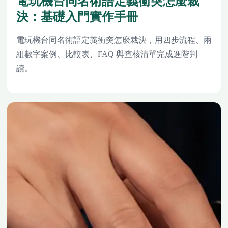
電玩機台同名術語定義衝突怎麼裁
決：基礎入門實作手冊
電玩機台同名術語定義衝突怎麼裁決，用四步流程、兩
組數字案例、比較表、FAQ 與查核清單完成進階判
讀。