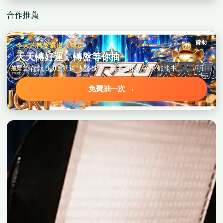
合作推薦
贊助
今天的轉盤還沒人轉走
天天轉好運，轉盤等你抽
單筆存款 3000 就送轉盤機會，最高 2888 每天都能中。
免費抽一次 →