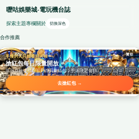
嚦咕娛樂城-電玩機台誌
探索
主題
專欄
關於
切換深色
合作推薦
贊助
手慢的人只能看別人領
搶紅包每日限量開放
當日存款達標即可到首頁搶紅包，手速決定金額。
去搶紅包 →