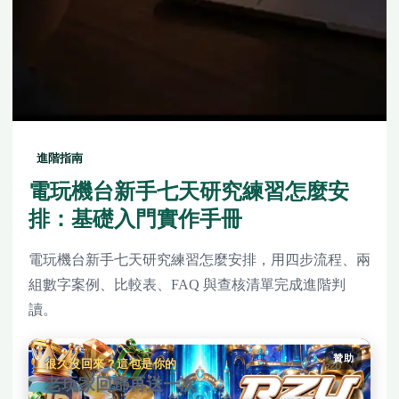
進階指南
電玩機台新手七天研究練習怎麼安
排：基礎入門實作手冊
電玩機台新手七天研究練習怎麼安排，用四步流程、兩
組數字案例、比較表、FAQ 與查核清單完成進階判
讀。
贊助
很久沒回來？這包是你的
老玩家回歸再送一次