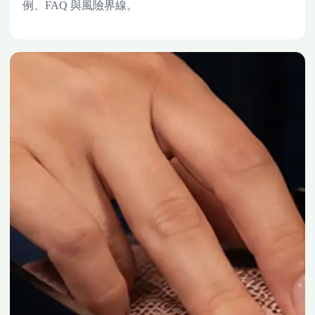
例、FAQ 與風險界線。