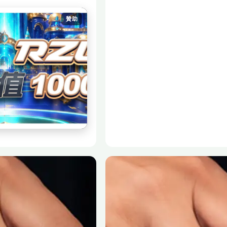
贊助
接
量
就