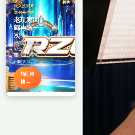
贊助
很久沒回來？
這包是你的
老玩家回
歸再送一
次
回鍋會員專屬
彩金，優惠頁
面一鍵領取不
用問客服。
領回歸
禮 →