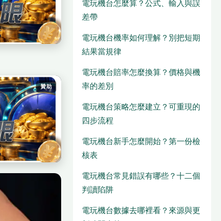
電玩機台怎麼算？公式、輸入與誤
差帶
電玩機台機率如何理解？別把短期
結果當規律
電玩機台賠率怎麼換算？價格與機
率的差別
贊助
電玩機台策略怎麼建立？可重現的
四步流程
電玩機台新手怎麼開始？第一份檢
核表
電玩機台常見錯誤有哪些？十二個
判讀陷阱
電玩機台數據去哪裡看？來源與更