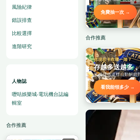
風險紀律
免費抽一次 →
錯誤排查
比較選擇
合作推薦
進階研究
你現在卡在哪一階？
存越多送越多，
累積儲值達標自動解鎖
人物誌
看我能領多少 →
嚦咕娛樂城-電玩機台誌編
輯室
合作推薦