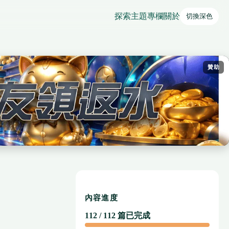
探索
主題
專欄
關於
切換深色
贊助
內容進度
112 / 112 篇已完成