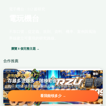
電子機台 · 112 篇研究
電玩機台
不靠口號，從定義、規則、資料、機率、案例與風險
界線建立可重現的研究路線。
瀏覽 8 個完整主題 →
合作推薦
贊助
你現在卡在哪一階？
存越多送越多，階梯彩金
累積儲值達標自動解鎖對應彩金，階梯越高送越狠。
看我能領多少 →