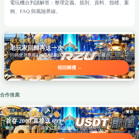
電玩機台判讀解答：整理定義、規則、資料、指標、案
例、FAQ 與風險界線。
贊助
很久沒回來？這包是你的
老玩家回歸再送一次
回鍋會員專屬彩金，優惠頁面一鍵領取不用問客服。
領回歸禮 →
合作推薦
贊助
第一筆就多三成本金
首存 2000 直接送 699
新會員限定加碼，碼量只要彩金五倍，領完就能玩。