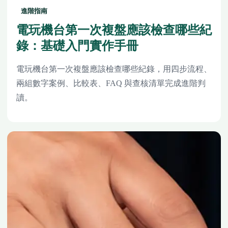
進階指南
電玩機台第一次複盤應該檢查哪些紀
錄：基礎入門實作手冊
電玩機台第一次複盤應該檢查哪些紀錄，用四步流程、
兩組數字案例、比較表、FAQ 與查核清單完成進階判
讀。