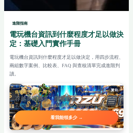
進階指南
電玩機台資訊到什麼程度才足以做決
定：基礎入門實作手冊
電玩機台資訊到什麼程度才足以做決定，用四步流程、
兩組數字案例、比較表、FAQ 與查核清單完成進階判
讀。
贊助
你現在卡在哪一階？
存越多送越多，階梯彩金
累積儲值達標自動解鎖對應彩金，階梯越高送越狠。
看我能領多少 →