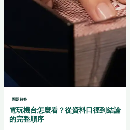
問題解答
電玩機台怎麼看？從資料口徑到結論
的完整順序