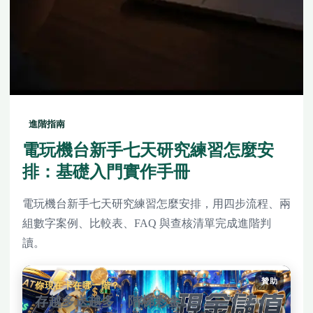
進階指南
電玩機台新手七天研究練習怎麼安
排：基礎入門實作手冊
電玩機台新手七天研究練習怎麼安排，用四步流程、兩
組數字案例、比較表、FAQ 與查核清單完成進階判
讀。
贊助
你現在卡在哪一階？
存越多送越多，階梯彩金