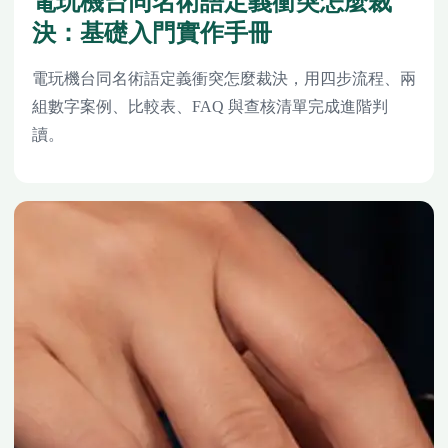
電玩機台同名術語定義衝突怎麼裁
決：基礎入門實作手冊
電玩機台同名術語定義衝突怎麼裁決，用四步流程、兩
組數字案例、比較表、FAQ 與查核清單完成進階判
讀。