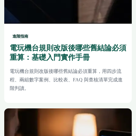
進階指南
電玩機台規則改版後哪些舊結論必須
重算：基礎入門實作手冊
電玩機台規則改版後哪些舊結論必須重算，用四步流
程、兩組數字案例、比較表、FAQ 與查核清單完成進
階判讀。