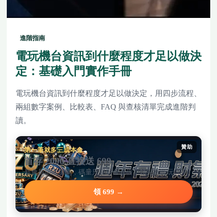
進階指南
電玩機台資訊到什麼程度才足以做決
定：基礎入門實作手冊
電玩機台資訊到什麼程度才足以做決定，用四步流程、
兩組數字案例、比較表、FAQ 與查核清單完成進階判
讀。
贊助
第一筆就多三成本金
首存 2000 直接送 699
新會員限定加碼，碼量只要彩金五倍，領完就能玩。
領 699 →