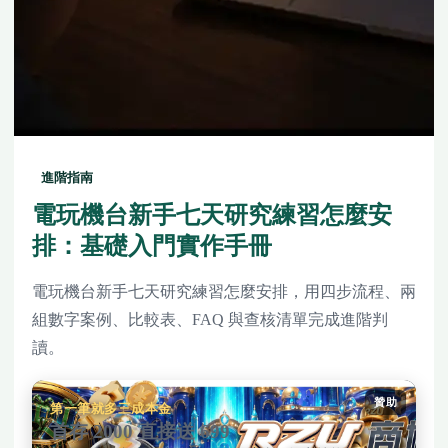
進階指南
電玩機台新手七天研究練習怎麼安
排：基礎入門實作手冊
電玩機台新手七天研究練習怎麼安排，用四步流程、兩
組數字案例、比較表、FAQ 與查核清單完成進階判
讀。
贊助
第一筆就多三成本金
首存 2000 直接送 699