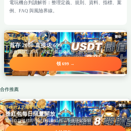
電玩機台判讀解答：整理定義、規則、資料、指標、案
例、FAQ 與風險界線。
贊助
第一筆就多三成本金
首存 2000 直接送 699
新會員限定加碼，碼量只要彩金五倍，領完就能玩。
領 699 →
合作推薦
贊助
手慢的人只能看別人領
搶紅包每日限量開放
當日存款達標即可到首頁搶紅包，手速決定金額。