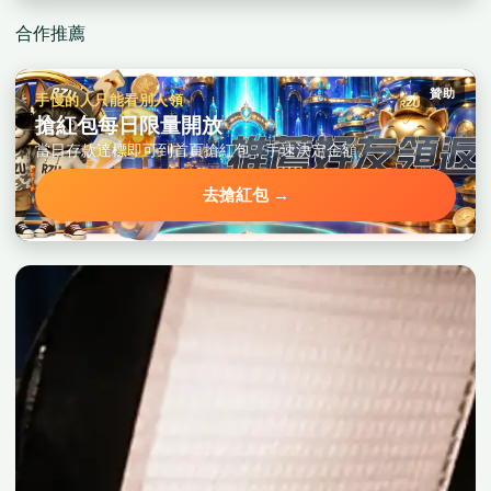
合作推薦
贊助
手慢的人只能看別人領
搶紅包每日限量開放
當日存款達標即可到首頁搶紅包，手速決定金額。
去搶紅包 →