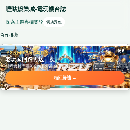
嚦咕娛樂城-電玩機台誌
探索
主題
專欄
關於
切換深色
合作推薦
贊助
很久沒回來？這包是你的
老玩家回歸再送一次
回鍋會員專屬彩金，優惠頁面一鍵領取不用問客服。
領回歸禮 →