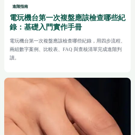
進階指南
電玩機台第一次複盤應該檢查哪些紀
錄：基礎入門實作手冊
電玩機台第一次複盤應該檢查哪些紀錄，用四步流程、
兩組數字案例、比較表、FAQ 與查核清單完成進階判
讀。