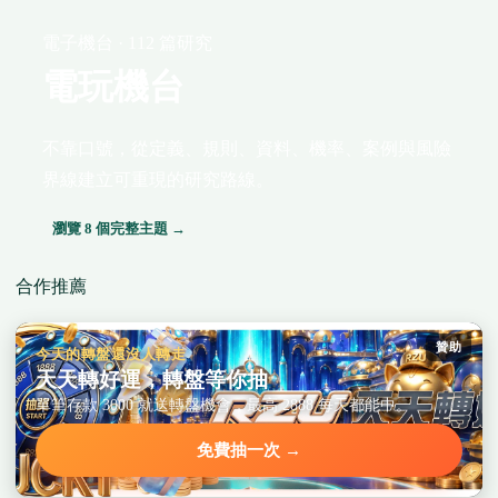
電子機台 · 112 篇研究
電玩機台
不靠口號，從定義、規則、資料、機率、案例與風險
界線建立可重現的研究路線。
瀏覽 8 個完整主題 →
合作推薦
贊助
今天的轉盤還沒人轉走
天天轉好運，轉盤等你抽
單筆存款 3000 就送轉盤機會，最高 2888 每天都能中。
免費抽一次 →