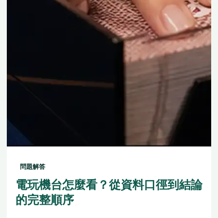
問題解答
電玩機台怎麼看？從資料口徑到結論
的完整順序