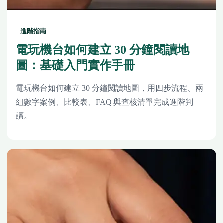
進階指南
電玩機台如何建立 30 分鐘閱讀地
圖：基礎入門實作手冊
電玩機台如何建立 30 分鐘閱讀地圖，用四步流程、兩
組數字案例、比較表、FAQ 與查核清單完成進階判
讀。