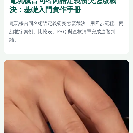
電玩機台同名術語定義衝突怎麼裁
決：基礎入門實作手冊
電玩機台同名術語定義衝突怎麼裁決，用四步流程、兩
組數字案例、比較表、FAQ 與查核清單完成進階判
讀。