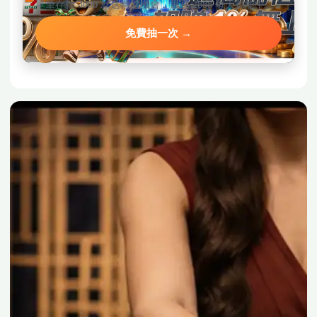
單筆存款 3000 就送轉盤機會，最高 2888 每天都能中。
免費抽一次 →