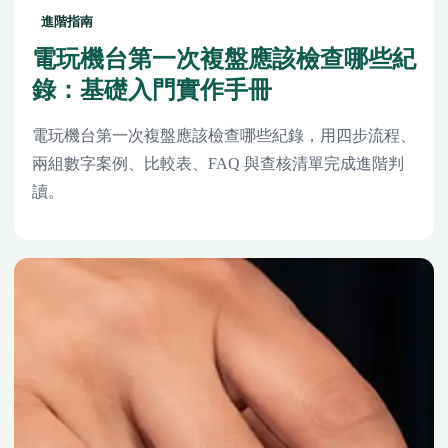
進階指南
電玩機台第一次複盤應該檢查哪些紀
錄：基礎入門實作手冊
電玩機台第一次複盤應該檢查哪些紀錄，用四步流程、
兩組數字案例、比較表、FAQ 與查核清單完成進階判
讀。