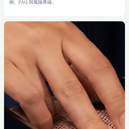
例、FAQ 與風險界線。