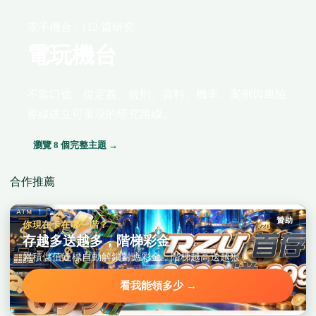
電子機台 · 112 篇研究
電玩機台
不靠口號，從定義、規則、資料、機率、案例與風險
界線建立可重現的研究路線。
瀏覽 8 個完整主題 →
合作推薦
贊助
你現在卡在哪一階？
存越多送越多，階梯彩金
累積儲值達標自動解鎖對應彩金，階梯越高送越狠。
看我能領多少 →