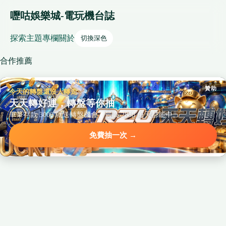
嚦咕娛樂城-電玩機台誌
探索
主題
專欄
關於
切換深色
合作推薦
贊助
今天的轉盤還沒人轉走
天天轉好運，轉盤等你抽
單筆存款 3000 就送轉盤機會，最高 2888 每天都能中。
免費抽一次 →