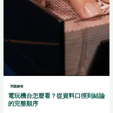
問題解答
電玩機台怎麼看？從資料口徑到結論
的完整順序