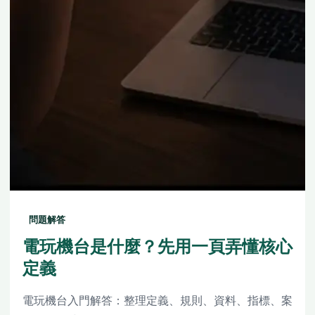
問題解答
電玩機台是什麼？先用一頁弄懂核心
定義
電玩機台入門解答：整理定義、規則、資料、指標、案