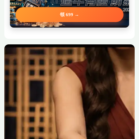
新會員限定加碼，碼量只要彩金五倍，領完就能玩。
領 699 →