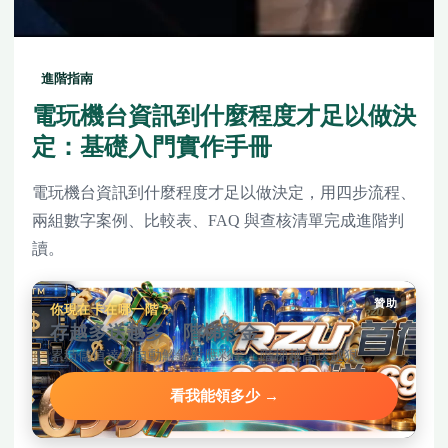
進階指南
電玩機台資訊到什麼程度才足以做決
定：基礎入門實作手冊
電玩機台資訊到什麼程度才足以做決定，用四步流程、
兩組數字案例、比較表、FAQ 與查核清單完成進階判
讀。
贊助
你現在卡在哪一階？
存越多送越多，階梯彩金
累積儲值達標自動解鎖對應彩金，階梯越高送越狠。
看我能領多少 →