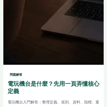
問題解答
電玩機台是什麼？先用一頁弄懂核心
定義
電玩機台入門解答：整理定義、規則、資料、指標、案