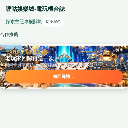
嚦咕娛樂城-電玩機台誌
探索
主題
專欄
關於
切換深色
合作推薦
贊助
很久沒回來？這包是你的
老玩家回歸再送一次
回鍋會員專屬彩金，優惠頁面一鍵領取不用問客服。
領回歸禮 →