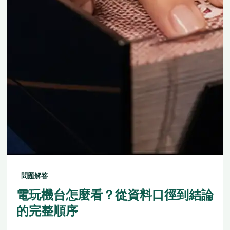
問題解答
電玩機台怎麼看？從資料口徑到結論
的完整順序