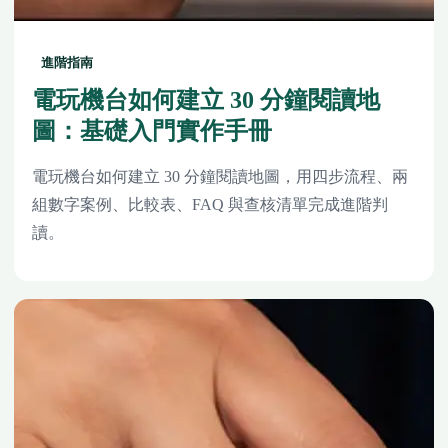
進階指南
電玩機台如何建立 30 分鐘閱讀地
圖：基礎入門實作手冊
電玩機台如何建立 30 分鐘閱讀地圖，用四步流程、兩
組數字案例、比較表、FAQ 與查核清單完成進階判
讀。