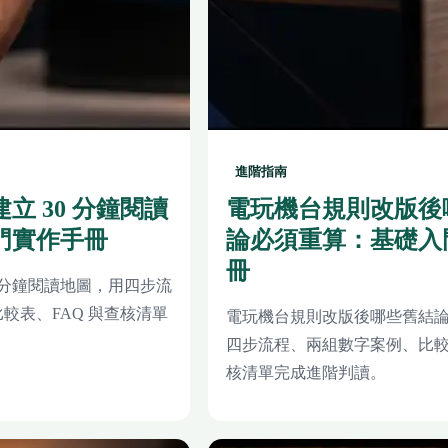
進階指南
立 30 分鐘閱讀
電玩機台規則改版後
門實作手冊
論必須重算：基礎入
冊
0 分鐘閱讀地圖，用四步流
較表、FAQ 與查核清單
電玩機台規則改版後哪些舊結
四步流程、兩組數字案例、比較表
核清單完成進階判讀。