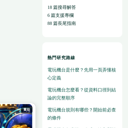
18 篇搜尋解答
6 篇支援專欄
88 篇長尾指南
熱門研究路線
電玩機台是什麼？先用一頁弄懂核
心定義
電玩機台怎麼看？從資料口徑到結
論的完整順序
電玩機台規則有哪些？開始前必查
贊助
的條件