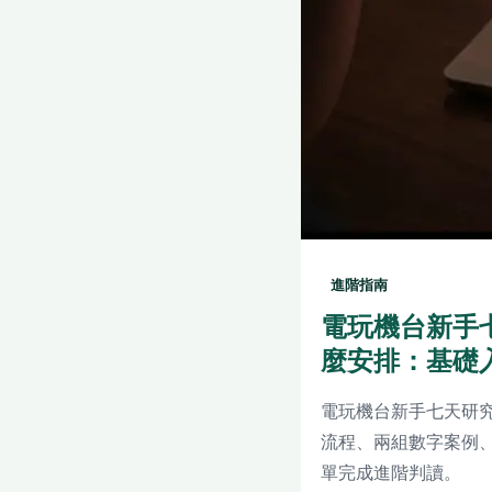
進階指南
電玩機台新手
麼安排：基礎
電玩機台新手七天研
流程、兩組數字案例、
單完成進階判讀。