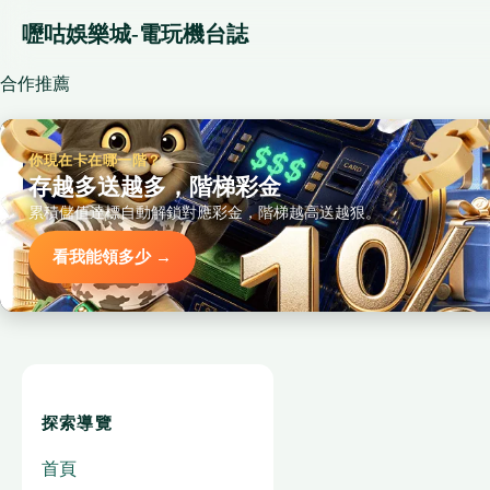
嚦咕娛樂城-電玩機台誌
合作推薦
你現在卡在哪一階？
存越多送越多，階梯彩金
累積儲值達標自動解鎖對應彩金，階梯越高送越狠。
看我能領多少 →
探索導覽
首頁