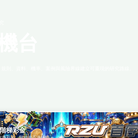
研究
機台
、規則、資料、機率、案例與風險界線建立可重現的研究路線。
階梯彩金
對應彩金，階梯越高送越狠。