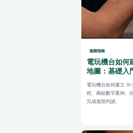
進階指南
電玩機台如何建
地圖：基礎入
電玩機台如何建立 3
程、兩組數字案例、比
完成進階判讀。