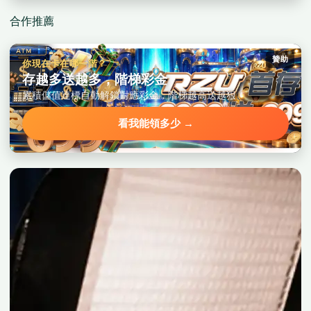
合作推薦
贊助
你現在卡在哪一階？
存越多送越多，階梯彩金
累積儲值達標自動解鎖對應彩金，階梯越高送越狠。
看我能領多少 →