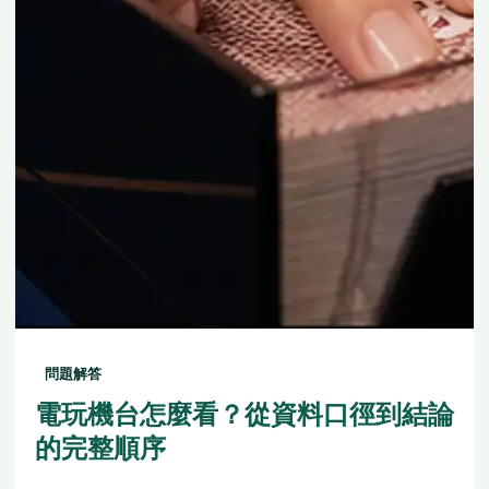
問題解答
電玩機台怎麼看？從資料口徑到結論
的完整順序