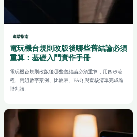
進階指南
電玩機台規則改版後哪些舊結論必須
重算：基礎入門實作手冊
電玩機台規則改版後哪些舊結論必須重算，用四步流
程、兩組數字案例、比較表、FAQ 與查核清單完成進
階判讀。