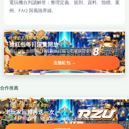
電玩機台判讀解答：整理定義、規則、資料、指標、案
例、FAQ 與風險界線。
贊助
手慢的人只能看別人領
搶紅包每日限量開放
當日存款達標即可到首頁搶紅包，手速決定金額。
去搶紅包 →
合作推薦
贊助
很久沒回來？這包是你的
老玩家回歸再送一次
回鍋會員專屬彩金，優惠頁面一鍵領取不用問客服。