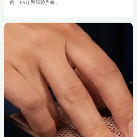
例、FAQ 與風險界線。