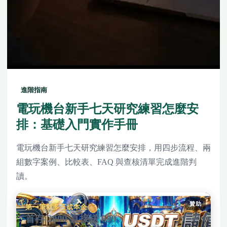
進階指南
電玩機台新手七天研究練習怎麼安
排：基礎入門實作手冊
電玩機台新手七天研究練習怎麼安排，用四步流程、兩
組數字案例、比較表、FAQ 與查核清單完成進階判
讀。
贊助
第一筆就多三成本金
首存 2000 直接送 699