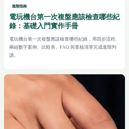
進階指南
電玩機台第一次複盤應該檢查哪些紀
錄：基礎入門實作手冊
電玩機台第一次複盤應該檢查哪些紀錄，用四步流程、
兩組數字案例、比較表、FAQ 與查核清單完成進階判
讀。