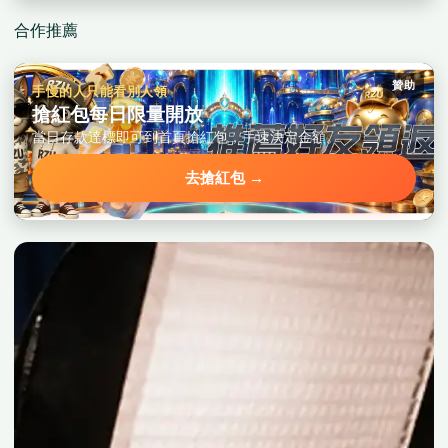
合作推薦
贊助
手慢的人只能看別人領
搶紅包每日限量開放
當日存款達標即可到首頁搶紅包，手速決定金額。
去搶紅包 →