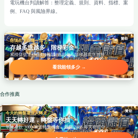
電玩機台判讀解答：整理定義、規則、資料、指標、案
例、FAQ 與風險界線。
贊助
你現在卡在哪一階？
存越多送越多，階梯彩金
累積儲值達標自動解鎖對應彩金，階梯越高送越狠。
看我能領多少 →
合作推薦
贊助
今天的轉盤還沒人轉走
天天轉好運，轉盤等你抽
單筆存款 3000 就送轉盤機會，最高 2888 每天都能中。