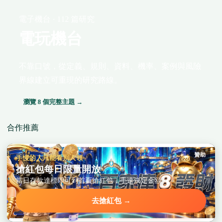
電子機台 · 112 篇研究
電玩機台
不靠口號，從定義、規則、資料、機率、案例與風險
界線建立可重現的研究路線。
瀏覽 8 個完整主題 →
合作推薦
贊助
手慢的人只能看別人領
搶紅包每日限量開放
當日存款達標即可到首頁搶紅包，手速決定金額。
去搶紅包 →