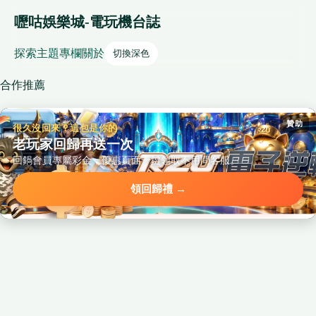
嚦咕娛樂城-電玩機台誌
探索
主題
專欄
關於
切換深色
合作推薦
贊助
很久沒回來？這包是你的
老玩家回歸再送一次
回鍋會員專屬彩金，優惠頁面一鍵領取不用問客服。
領回歸禮 →