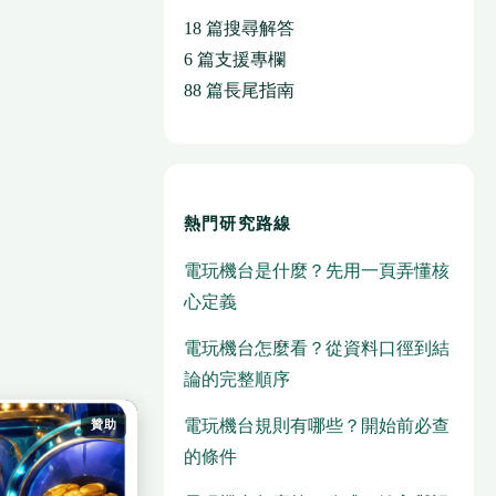
18 篇搜尋解答
6 篇支援專欄
88 篇長尾指南
熱門研究路線
電玩機台是什麼？先用一頁弄懂核
心定義
電玩機台怎麼看？從資料口徑到結
論的完整順序
電玩機台規則有哪些？開始前必查
贊助
的條件