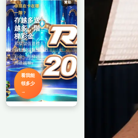
贊助
你現在卡在哪
一階？
存越多送
越多，階
梯彩金
累積儲值達標
自動解鎖對應
彩金，階梯越
高送越狠。
看我能
領多少
→