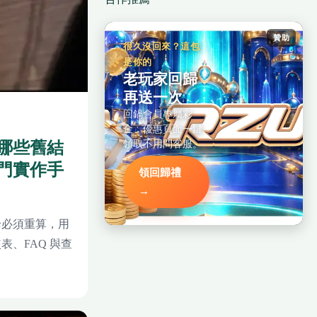
贊助
很久沒回來？這包
是你的
老玩家回歸
再送一次
回鍋會員專屬彩
金，優惠頁面一鍵
領取不用問客服。
哪些舊結
門實作手
領回歸禮
→
論必須重算，用
、FAQ 與查