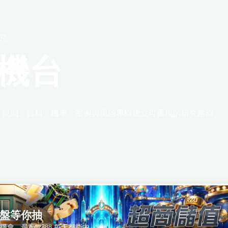
研究
機台
、規則、資料、機率、案例與風險界線建立可重現的研究路線。
盤等你抽
盤機會，最高 2888 每天都能中。