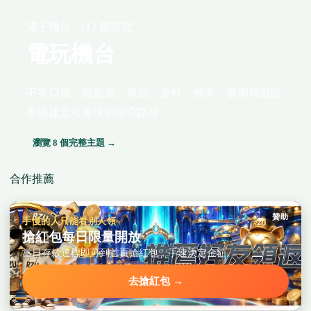
電子機台 · 112 篇研究
電玩機台
不靠口號，從定義、規則、資料、機率、案例與風險
界線建立可重現的研究路線。
瀏覽 8 個完整主題 →
合作推薦
贊助
手慢的人只能看別人領
搶紅包每日限量開放
當日存款達標即可到首頁搶紅包，手速決定金額。
去搶紅包 →