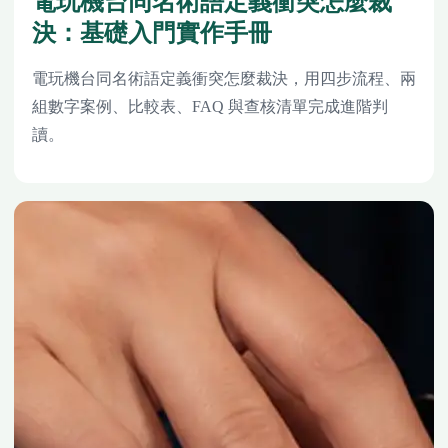
電玩機台同名術語定義衝突怎麼裁
決：基礎入門實作手冊
電玩機台同名術語定義衝突怎麼裁決，用四步流程、兩
組數字案例、比較表、FAQ 與查核清單完成進階判
讀。