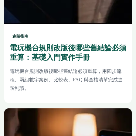
進階指南
電玩機台規則改版後哪些舊結論必須
重算：基礎入門實作手冊
電玩機台規則改版後哪些舊結論必須重算，用四步流
程、兩組數字案例、比較表、FAQ 與查核清單完成進
階判讀。