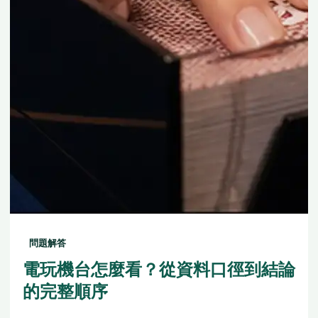
問題解答
電玩機台怎麼看？從資料口徑到結論
的完整順序