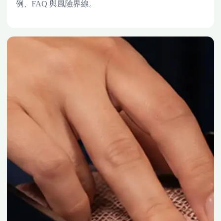
例、FAQ 與風險界線。