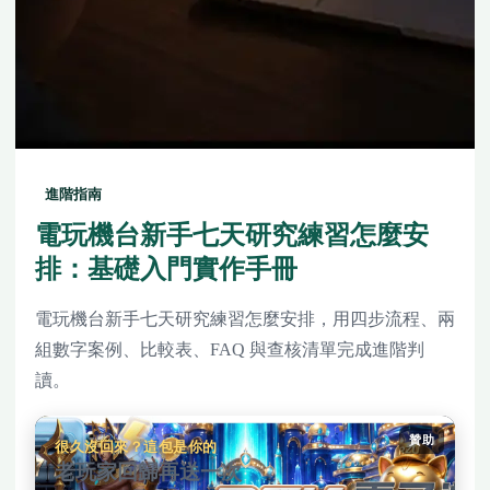
進階指南
電玩機台新手七天研究練習怎麼安
排：基礎入門實作手冊
電玩機台新手七天研究練習怎麼安排，用四步流程、兩
組數字案例、比較表、FAQ 與查核清單完成進階判
讀。
贊助
很久沒回來？這包是你的
老玩家回歸再送一次