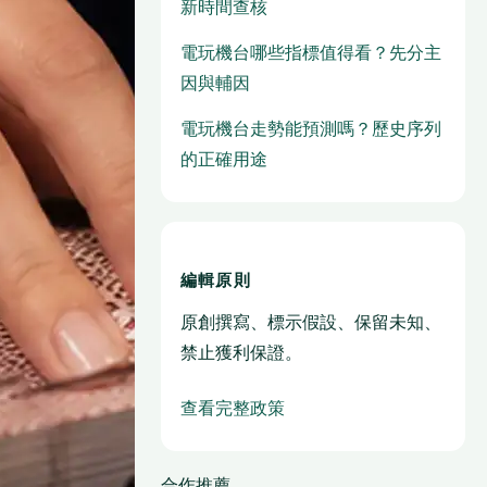
新時間查核
電玩機台哪些指標值得看？先分主
因與輔因
電玩機台走勢能預測嗎？歷史序列
的正確用途
編輯原則
原創撰寫、標示假設、保留未知、
禁止獲利保證。
查看完整政策
合作推薦