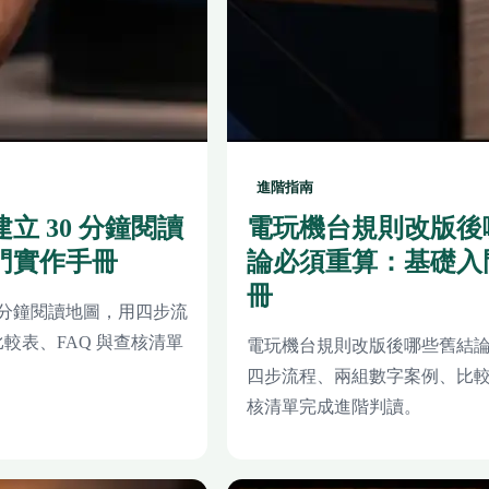
進階指南
立 30 分鐘閱讀
電玩機台規則改版後
門實作手冊
論必須重算：基礎入
冊
0 分鐘閱讀地圖，用四步流
較表、FAQ 與查核清單
電玩機台規則改版後哪些舊結
四步流程、兩組數字案例、比較表
核清單完成進階判讀。