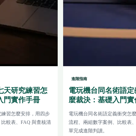
進階指南
七天研究練習怎
電玩機台同名術語定
入門實作手冊
麼裁決：基礎入門實
究練習怎麼安排，用四步
電玩機台同名術語定義衝突怎
比較表、FAQ 與查核清
流程、兩組數字案例、比較表、F
單完成進階判讀。