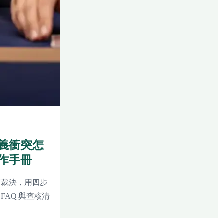
義衝突怎
作手冊
麼裁決，用四步
AQ 與查核清