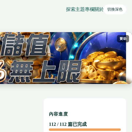
探索
主題
專欄
關於
切換深色
贊助
內容進度
112 / 112 篇已完成