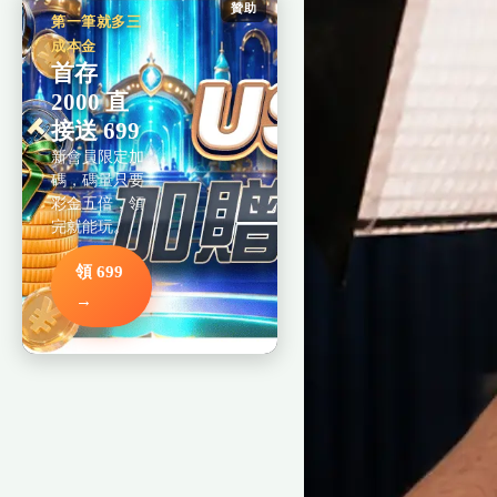
贊助
第一筆就多三
成本金
首存
2000 直
接送 699
新會員限定加
碼，碼量只要
彩金五倍，領
完就能玩。
領 699
→