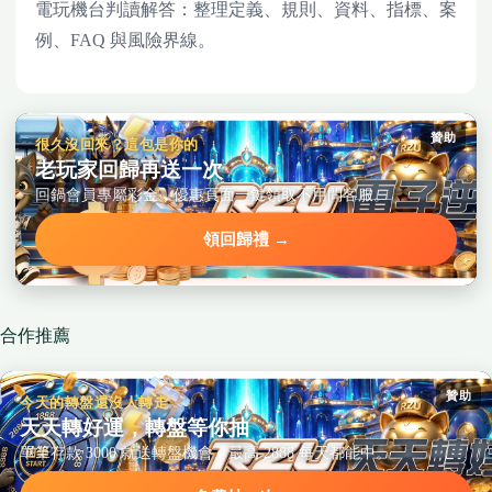
電玩機台判讀解答：整理定義、規則、資料、指標、案
例、FAQ 與風險界線。
贊助
很久沒回來？這包是你的
老玩家回歸再送一次
回鍋會員專屬彩金，優惠頁面一鍵領取不用問客服。
領回歸禮 →
合作推薦
贊助
今天的轉盤還沒人轉走
天天轉好運，轉盤等你抽
單筆存款 3000 就送轉盤機會，最高 2888 每天都能中。