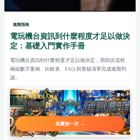
進階指南
電玩機台資訊到什麼程度才足以做決
定：基礎入門實作手冊
電玩機台資訊到什麼程度才足以做決定，用四步流程、
兩組數字案例、比較表、FAQ 與查核清單完成進階判
讀。
贊助
今天的轉盤還沒人轉走
天天轉好運，轉盤等你抽
單筆存款 3000 就送轉盤機會，最高 2888 每天都能中。
免費抽一次 →