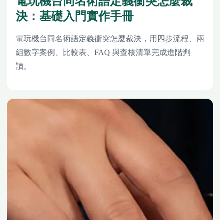
電玩機台同名術語定義衝突怎麼裁
決：基礎入門實作手冊
電玩機台同名術語定義衝突怎麼裁決，用四步流程、兩
組數字案例、比較表、FAQ 與查核清單完成進階判
讀。