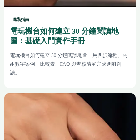
進階指南
電玩機台如何建立 30 分鐘閱讀地
圖：基礎入門實作手冊
電玩機台如何建立 30 分鐘閱讀地圖，用四步流程、兩
組數字案例、比較表、FAQ 與查核清單完成進階判
讀。