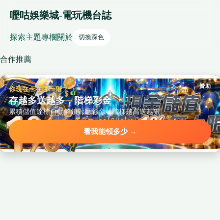
嚦咕娛樂城-電玩機台誌
探索
主題
專欄
關於
切換深色
合作推薦
贊助
你現在卡在哪一階？
存越多送越多，階梯彩金
累積儲值達標自動解鎖對應彩金，階梯越高送越狠。
看我能領多少 →