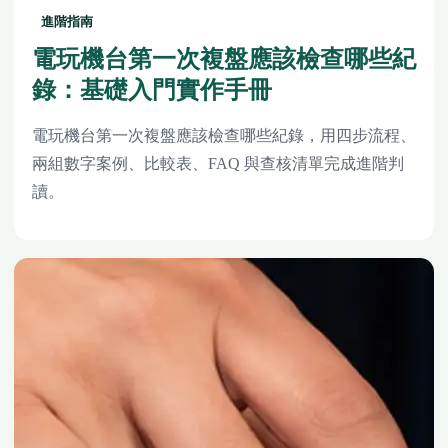
進階指南
電玩機台第一次複盤應該檢查哪些紀
錄：基礎入門實作手冊
電玩機台第一次複盤應該檢查哪些紀錄，用四步流程、
兩組數字案例、比較表、FAQ 與查核清單完成進階判
讀。