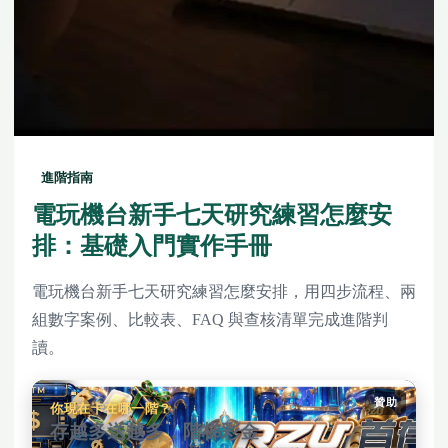
進階指南
電玩機台新手七天研究練習怎麼安
排：基礎入門實作手冊
電玩機台新手七天研究練習怎麼安排，用四步流程、兩
組數字案例、比較表、FAQ 與查核清單完成進階判
讀。
贊助
你現在卡在哪一階？
存越多送越多，階梯彩金