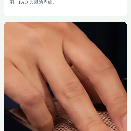
例、FAQ 與風險界線。