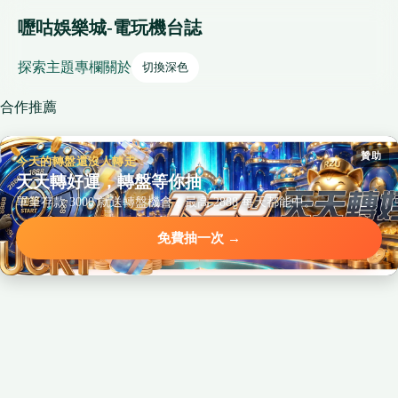
嚦咕娛樂城-電玩機台誌
探索
主題
專欄
關於
切換深色
合作推薦
贊助
今天的轉盤還沒人轉走
天天轉好運，轉盤等你抽
單筆存款 3000 就送轉盤機會，最高 2888 每天都能中。
免費抽一次 →