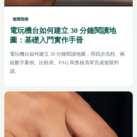
進階指南
電玩機台如何建立 30 分鐘閱讀地
圖：基礎入門實作手冊
電玩機台如何建立 30 分鐘閱讀地圖，用四步流程、兩
組數字案例、比較表、FAQ 與查核清單完成進階判
讀。