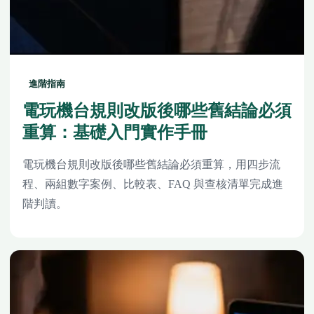
進階指南
電玩機台規則改版後哪些舊結論必須
重算：基礎入門實作手冊
電玩機台規則改版後哪些舊結論必須重算，用四步流
程、兩組數字案例、比較表、FAQ 與查核清單完成進
階判讀。