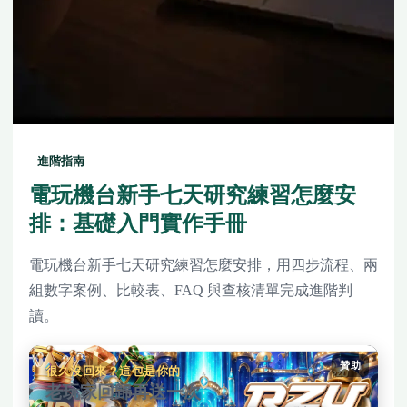
進階指南
電玩機台新手七天研究練習怎麼安
排：基礎入門實作手冊
電玩機台新手七天研究練習怎麼安排，用四步流程、兩
組數字案例、比較表、FAQ 與查核清單完成進階判
讀。
贊助
很久沒回來？這包是你的
老玩家回歸再送一次