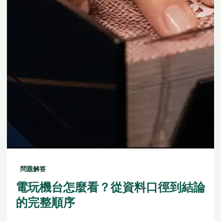
問題解答
電玩機台怎麼看？從資料口徑到結論
的完整順序