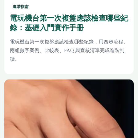
進階指南
電玩機台第一次複盤應該檢查哪些紀
錄：基礎入門實作手冊
電玩機台第一次複盤應該檢查哪些紀錄，用四步流程、
兩組數字案例、比較表、FAQ 與查核清單完成進階判
讀。