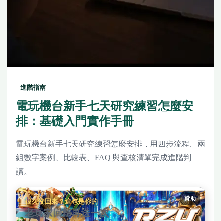
進階指南
電玩機台新手七天研究練習怎麼安
排：基礎入門實作手冊
電玩機台新手七天研究練習怎麼安排，用四步流程、兩
組數字案例、比較表、FAQ 與查核清單完成進階判
讀。
贊助
很久沒回來？這包是你的
老玩家回歸再送一次