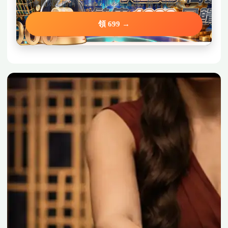
新會員限定加碼，碼量只要彩金五倍，領完就能玩。
領 699 →