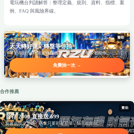
電玩機台判讀解答：整理定義、規則、資料、指標、案
例、FAQ 與風險界線。
贊助
今天的轉盤還沒人轉走
天天轉好運，轉盤等你抽
單筆存款 3000 就送轉盤機會，最高 2888 每天都能中。
免費抽一次 →
合作推薦
贊助
第一筆就多三成本金
首存 2000 直接送 699
新會員限定加碼，碼量只要彩金五倍，領完就能玩。