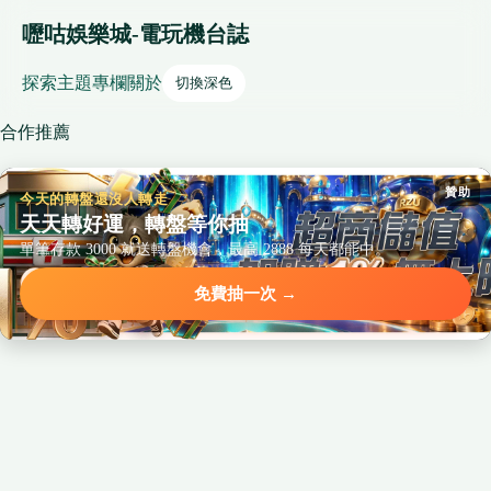
嚦咕娛樂城-電玩機台誌
探索
主題
專欄
關於
切換深色
合作推薦
贊助
今天的轉盤還沒人轉走
天天轉好運，轉盤等你抽
單筆存款 3000 就送轉盤機會，最高 2888 每天都能中。
免費抽一次 →