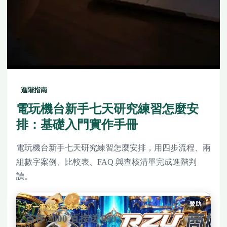
進階指南
電玩機台新手七天研究練習怎麼安
排：基礎入門實作手冊
電玩機台新手七天研究練習怎麼安排，用四步流程、兩
組數字案例、比較表、FAQ 與查核清單完成進階判
讀。
贊助
第一筆就多三成本金
首存 2000 直接送 699