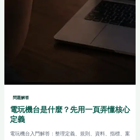
問題解答
電玩機台是什麼？先用一頁弄懂核心
定義
電玩機台入門解答：整理定義、規則、資料、指標、案