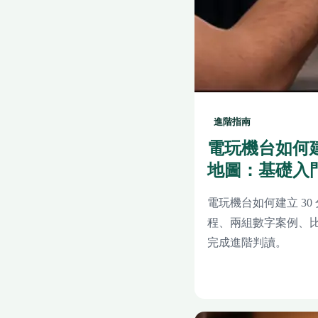
進階指南
電玩機台如何建
地圖：基礎入
電玩機台如何建立 3
程、兩組數字案例、比
完成進階判讀。