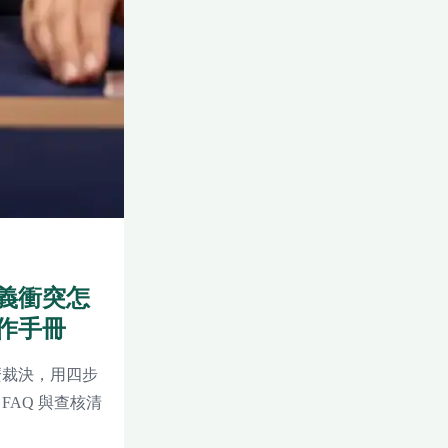
義衝突怎
作手冊
麼裁決，用四步
AQ 與查核清