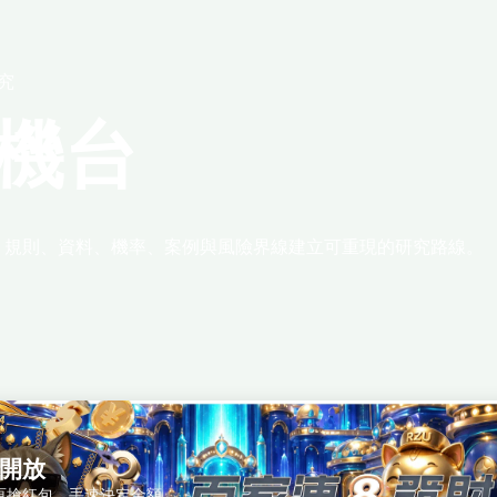
研究
機台
、規則、資料、機率、案例與風險界線建立可重現的研究路線。
開放
頁搶紅包，手速決定金額。