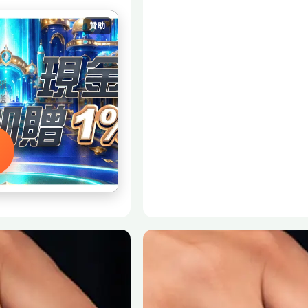
贊助
，
鎖
送