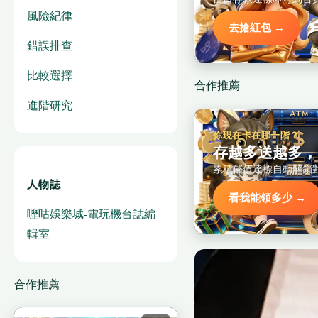
風險紀律
去搶紅包 →
錯誤排查
比較選擇
合作推薦
進階研究
你現在卡在哪一階？
存越多送越多，
累積儲值達標自動解鎖
人物誌
看我能領多少 →
嚦咕娛樂城-電玩機台誌編
輯室
合作推薦