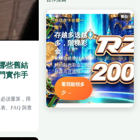
贊助
你現在卡在哪一
階？
存越多送越
多，階梯彩
金
累積儲值達標自動
哪些舊結
解鎖對應彩金，階
梯越高送越狠。
門實作手
看我能領多
少 →
論必須重算，用
、FAQ 與查