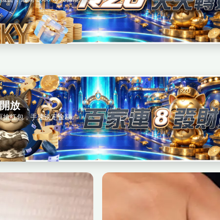
開放
頁搶紅包，手速決定金額。