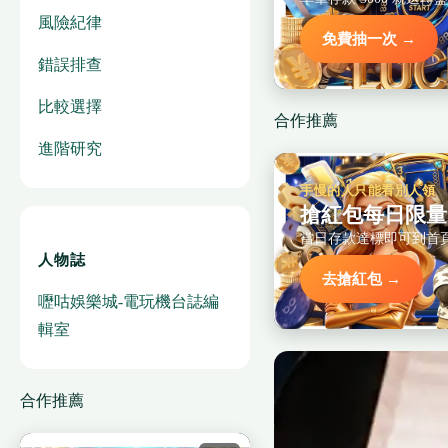
風險紀律
免費抽一次 →
錯誤排查
比較選擇
合作推薦
進階研究
手慢的人只能看別人領
搶紅包每日限量
當日存款達標即可到首
人物誌
去搶紅包 →
嚦咕娛樂城-電玩機台誌編
輯室
合作推薦