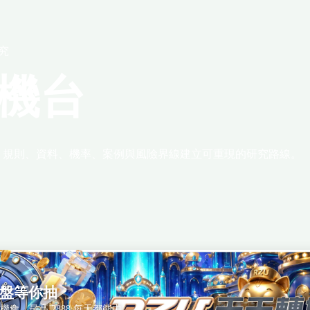
研究
機台
、規則、資料、機率、案例與風險界線建立可重現的研究路線。
盤等你抽
盤機會，最高 2888 每天都能中。