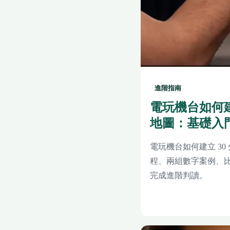
進階指南
電玩機台如何建
地圖：基礎入
電玩機台如何建立 3
程、兩組數字案例、比
完成進階判讀。