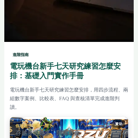
進階指南
電玩機台新手七天研究練習怎麼安
排：基礎入門實作手冊
電玩機台新手七天研究練習怎麼安排，用四步流程、兩
組數字案例、比較表、FAQ 與查核清單完成進階判
讀。
贊助
你現在卡在哪一階？
存越多送越多，階梯彩金