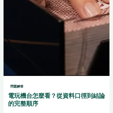
問題解答
電玩機台怎麼看？從資料口徑到結論
的完整順序