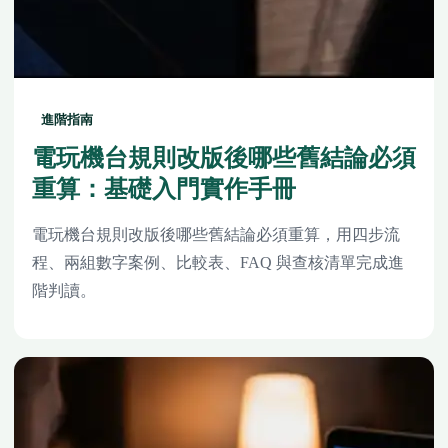
進階指南
電玩機台規則改版後哪些舊結論必須
重算：基礎入門實作手冊
電玩機台規則改版後哪些舊結論必須重算，用四步流
程、兩組數字案例、比較表、FAQ 與查核清單完成進
階判讀。