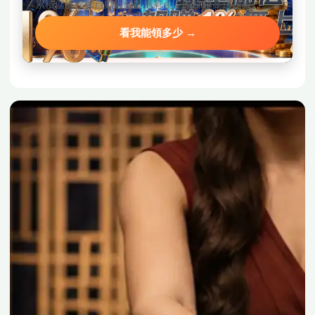
累積儲值達標自動解鎖對應彩金，階梯越高送越狠。
看我能領多少 →