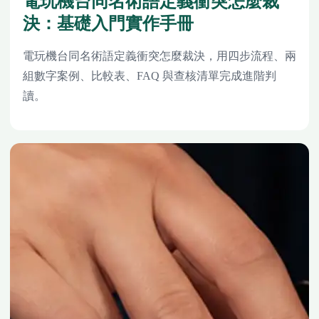
電玩機台同名術語定義衝突怎麼裁
決：基礎入門實作手冊
電玩機台同名術語定義衝突怎麼裁決，用四步流程、兩
組數字案例、比較表、FAQ 與查核清單完成進階判
讀。