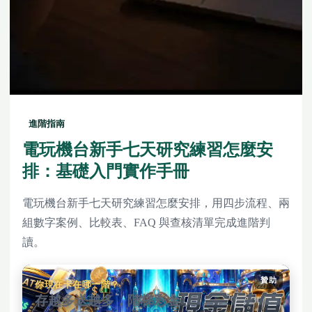
進階指南
電玩機台新手七天研究練習怎麼安
排：基礎入門實作手冊
電玩機台新手七天研究練習怎麼安排，用四步流程、兩
組數字案例、比較表、FAQ 與查核清單完成進階判
讀。
贊助
你現在卡在哪一階？
存越多送越多，階梯彩金