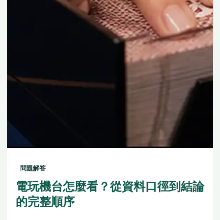
問題解答
電玩機台怎麼看？從資料口徑到結論
的完整順序