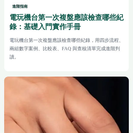
進階指南
電玩機台第一次複盤應該檢查哪些紀
錄：基礎入門實作手冊
電玩機台第一次複盤應該檢查哪些紀錄，用四步流程、
兩組數字案例、比較表、FAQ 與查核清單完成進階判
讀。