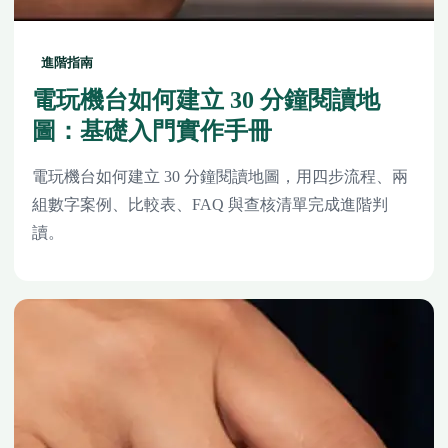
進階指南
電玩機台如何建立 30 分鐘閱讀地
圖：基礎入門實作手冊
電玩機台如何建立 30 分鐘閱讀地圖，用四步流程、兩
組數字案例、比較表、FAQ 與查核清單完成進階判
讀。