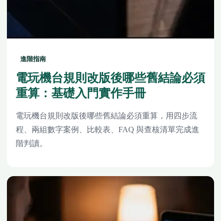
進階指南
電玩機台規則改版後哪些舊結論必須
重算：基礎入門實作手冊
電玩機台規則改版後哪些舊結論必須重算，用四步流
程、兩組數字案例、比較表、FAQ 與查核清單完成進
階判讀。