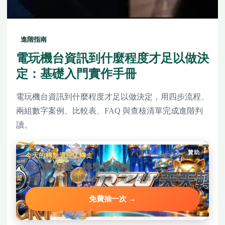
進階指南
電玩機台資訊到什麼程度才足以做決
定：基礎入門實作手冊
電玩機台資訊到什麼程度才足以做決定，用四步流程、
兩組數字案例、比較表、FAQ 與查核清單完成進階判
讀。
贊助
今天的轉盤還沒人轉走
天天轉好運，轉盤等你抽
單筆存款 3000 就送轉盤機會，最高 2888 每天都能中。
免費抽一次 →