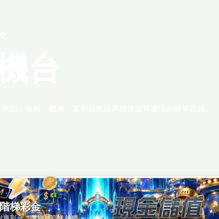
研究
機台
、規則、資料、機率、案例與風險界線建立可重現的研究路線。
階梯彩金
對應彩金，階梯越高送越狠。