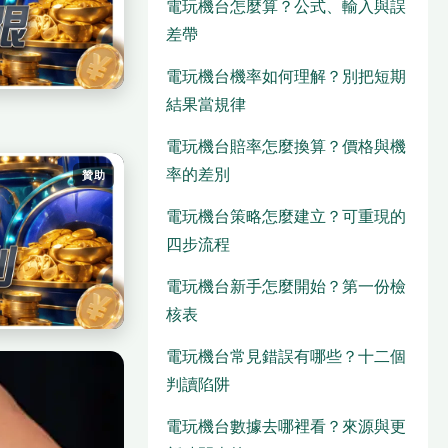
電玩機台怎麼算？公式、輸入與誤
差帶
電玩機台機率如何理解？別把短期
結果當規律
電玩機台賠率怎麼換算？價格與機
率的差別
贊助
電玩機台策略怎麼建立？可重現的
四步流程
電玩機台新手怎麼開始？第一份檢
核表
電玩機台常見錯誤有哪些？十二個
判讀陷阱
電玩機台數據去哪裡看？來源與更