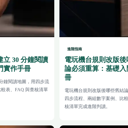
進階指南
立 30 分鐘閱讀
電玩機台規則改版後
門實作手冊
論必須重算：基礎入
冊
0 分鐘閱讀地圖，用四步流
較表、FAQ 與查核清單
電玩機台規則改版後哪些舊結
四步流程、兩組數字案例、比較表
核清單完成進階判讀。