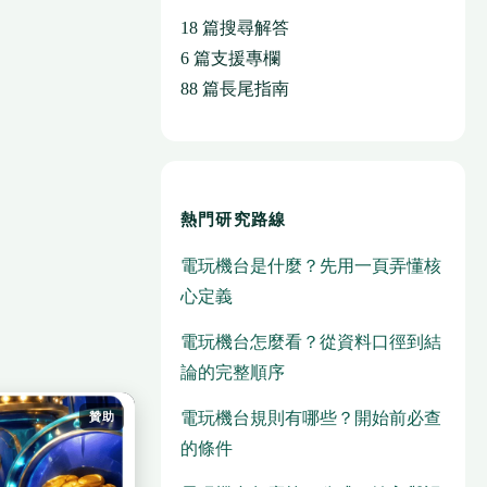
18 篇搜尋解答
6 篇支援專欄
88 篇長尾指南
熱門研究路線
電玩機台是什麼？先用一頁弄懂核
心定義
電玩機台怎麼看？從資料口徑到結
論的完整順序
電玩機台規則有哪些？開始前必查
贊助
的條件