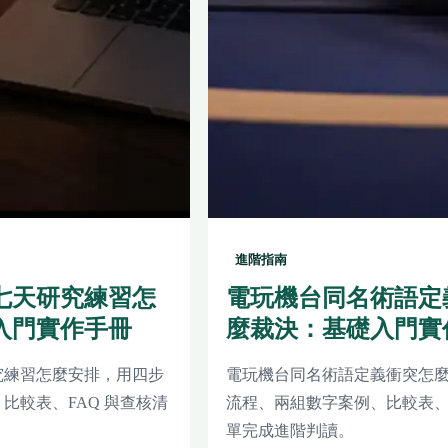
進階指南
七天研究練習怎
電玩機台同名術語定
入門實作手冊
麼裁決：基礎入門實
究練習怎麼安排，用四步
電玩機台同名術語定義衝突怎
比較表、FAQ 與查核清
流程、兩組數字案例、比較表、F
單完成進階判讀。