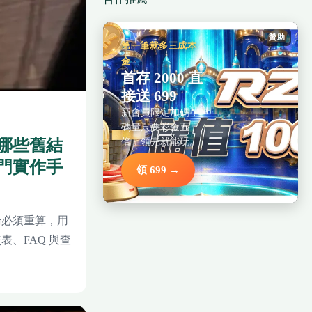
贊助
第一筆就多三成本
金
首存 2000 直
接送 699
新會員限定加碼，
碼量只要彩金五
倍，領完就能玩。
哪些舊結
門實作手
領 699 →
論必須重算，用
、FAQ 與查