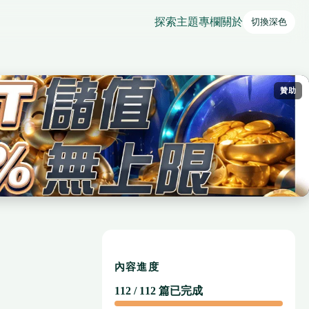
探索
主題
專欄
關於
切換深色
贊助
內容進度
112 / 112 篇已完成