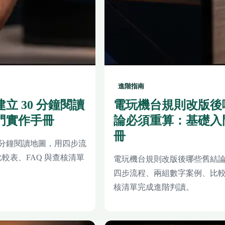
進階指南
立 30 分鐘閱讀
電玩機台規則改版後
門實作手冊
論必須重算：基礎入
冊
0 分鐘閱讀地圖，用四步流
較表、FAQ 與查核清單
電玩機台規則改版後哪些舊結
四步流程、兩組數字案例、比較表
核清單完成進階判讀。