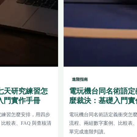
進階指南
七天研究練習怎
電玩機台同名術語定
入門實作手冊
麼裁決：基礎入門實
究練習怎麼安排，用四步
電玩機台同名術語定義衝突怎
比較表、FAQ 與查核清
流程、兩組數字案例、比較表、F
單完成進階判讀。