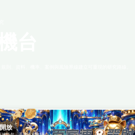
研究
機台
、規則、資料、機率、案例與風險界線建立可重現的研究路線。
開放
頁搶紅包，手速決定金額。