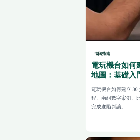
進階指南
電玩機台如何建
地圖：基礎入
電玩機台如何建立 3
程、兩組數字案例、比
完成進階判讀。