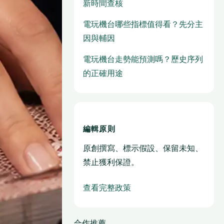
新時間查核
電玩機台哪些指標值得看？先分主
因與輔因
電玩機台走勢能預測嗎？歷史序列
的正確用途
編輯原則
原創撰寫、標示假設、保留未知、
禁止獲利保證。
查看完整政策
合作推薦