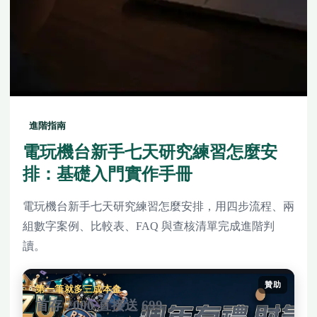
進階指南
電玩機台新手七天研究練習怎麼安
排：基礎入門實作手冊
電玩機台新手七天研究練習怎麼安排，用四步流程、兩
組數字案例、比較表、FAQ 與查核清單完成進階判
讀。
贊助
第一筆就多三成本金
首存 2000 直接送 699