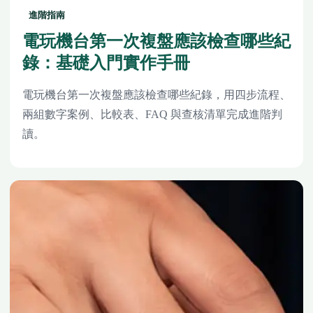
進階指南
電玩機台第一次複盤應該檢查哪些紀
錄：基礎入門實作手冊
電玩機台第一次複盤應該檢查哪些紀錄，用四步流程、
兩組數字案例、比較表、FAQ 與查核清單完成進階判
讀。