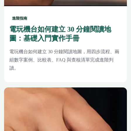
進階指南
電玩機台如何建立 30 分鐘閱讀地
圖：基礎入門實作手冊
電玩機台如何建立 30 分鐘閱讀地圖，用四步流程、兩
組數字案例、比較表、FAQ 與查核清單完成進階判
讀。