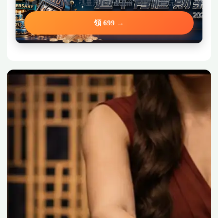
新會員限定加碼，碼量只要彩金五倍，領完就能玩。
領 699 →