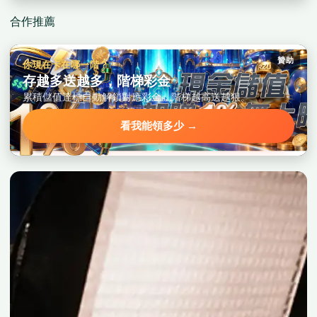
合作推薦
贊助
你現在卡在哪一階？
存越多送越多，階梯彩金
累積儲值達標自動解鎖對應彩金，階梯越高送越狠。
看我能領多少 →