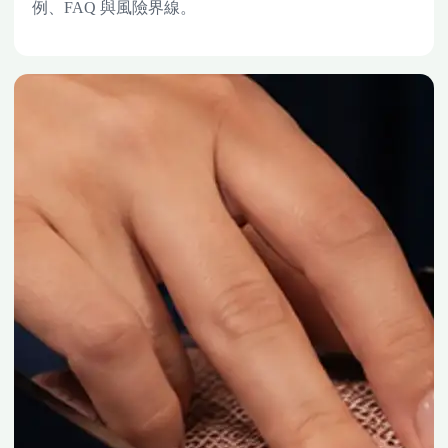
例、FAQ 與風險界線。