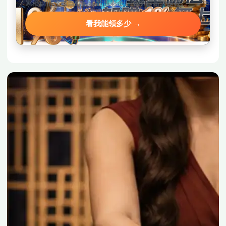
累積儲值達標自動解鎖對應彩金，階梯越高送越狠。
看我能領多少 →