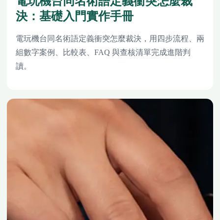
電玩機台同名術語定義衝突怎麼裁
決：基礎入門實作手冊
電玩機台同名術語定義衝突怎麼裁決，用四步流程、兩
組數字案例、比較表、FAQ 與查核清單完成進階判
讀。