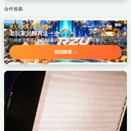
合作推薦
贊助
很久沒回來？這包是你的
老玩家回歸再送一次
回鍋會員專屬彩金，優惠頁面一鍵領取不用問客服。
領回歸禮 →