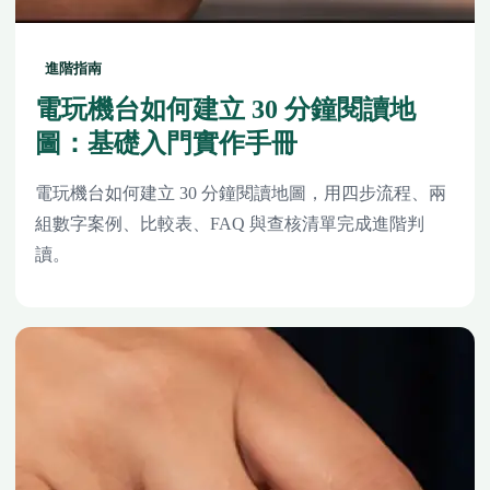
進階指南
電玩機台如何建立 30 分鐘閱讀地
圖：基礎入門實作手冊
電玩機台如何建立 30 分鐘閱讀地圖，用四步流程、兩
組數字案例、比較表、FAQ 與查核清單完成進階判
讀。