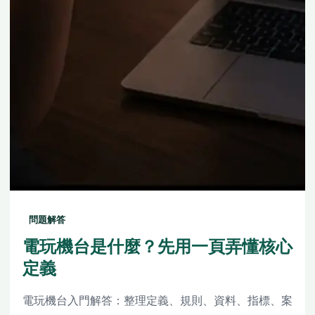
問題解答
電玩機台是什麼？先用一頁弄懂核心
定義
電玩機台入門解答：整理定義、規則、資料、指標、案