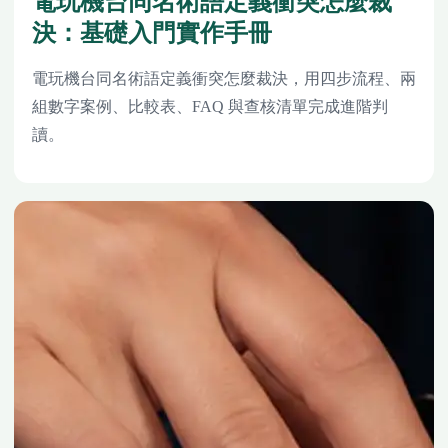
電玩機台同名術語定義衝突怎麼裁
決：基礎入門實作手冊
電玩機台同名術語定義衝突怎麼裁決，用四步流程、兩
組數字案例、比較表、FAQ 與查核清單完成進階判
讀。