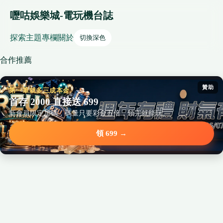
嚦咕娛樂城-電玩機台誌
探索
主題
專欄
關於
切換深色
合作推薦
贊助
第一筆就多三成本金
首存 2000 直接送 699
新會員限定加碼，碼量只要彩金五倍，領完就能玩。
領 699 →