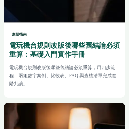
進階指南
電玩機台規則改版後哪些舊結論必須
重算：基礎入門實作手冊
電玩機台規則改版後哪些舊結論必須重算，用四步流
程、兩組數字案例、比較表、FAQ 與查核清單完成進
階判讀。