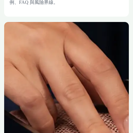
例、FAQ 與風險界線。