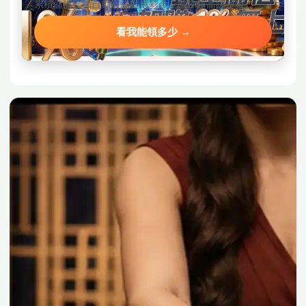
累積儲值達標自動解鎖對應彩金，階梯越高送越狠。
看我能領多少 →