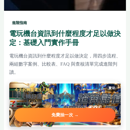
進階指南
電玩機台資訊到什麼程度才足以做決
定：基礎入門實作手冊
電玩機台資訊到什麼程度才足以做決定，用四步流程、
兩組數字案例、比較表、FAQ 與查核清單完成進階判
讀。
贊助
今天的轉盤還沒人轉走
天天轉好運，轉盤等你抽
單筆存款 3000 就送轉盤機會，最高 2888 每天都能中。
免費抽一次 →