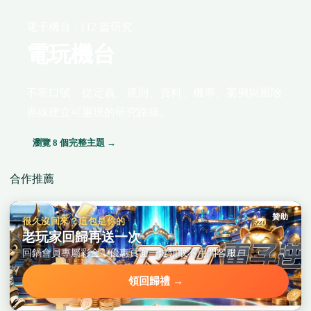
電子機台 · 112 篇研究
電玩機台
不靠口號，從定義、規則、資料、機率、案例與風險
界線建立可重現的研究路線。
瀏覽 8 個完整主題 →
合作推薦
贊助
很久沒回來？這包是你的
老玩家回歸再送一次
回鍋會員專屬彩金，優惠頁面一鍵領取不用問客服。
領回歸禮 →