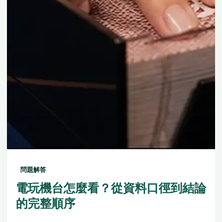
問題解答
電玩機台怎麼看？從資料口徑到結論
的完整順序