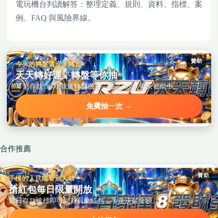
電玩機台判讀解答：整理定義、規則、資料、指標、案
例、FAQ 與風險界線。
贊助
今天的轉盤還沒人轉走
天天轉好運，轉盤等你抽
單筆存款 3000 就送轉盤機會，最高 2888 每天都能中。
免費抽一次 →
合作推薦
贊助
手慢的人只能看別人領
搶紅包每日限量開放
當日存款達標即可到首頁搶紅包，手速決定金額。