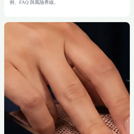
例、FAQ 與風險界線。