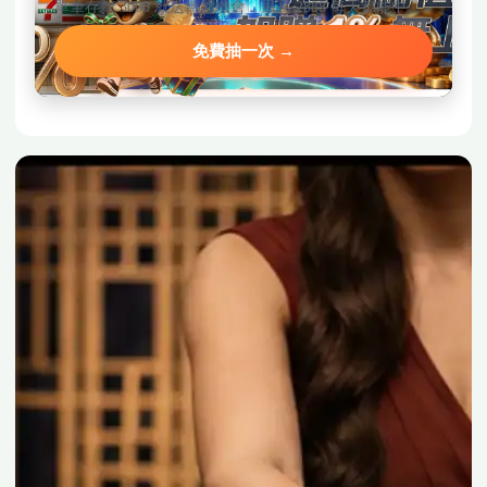
單筆存款 3000 就送轉盤機會，最高 2888 每天都能中。
免費抽一次 →