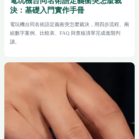
電玩機台同名術語定義衝突怎麼裁
決：基礎入門實作手冊
電玩機台同名術語定義衝突怎麼裁決，用四步流程、兩
組數字案例、比較表、FAQ 與查核清單完成進階判
讀。