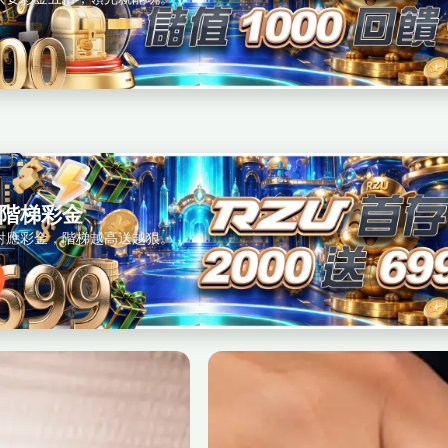
階梯彩金
對應彩金，階梯越高送越狠。