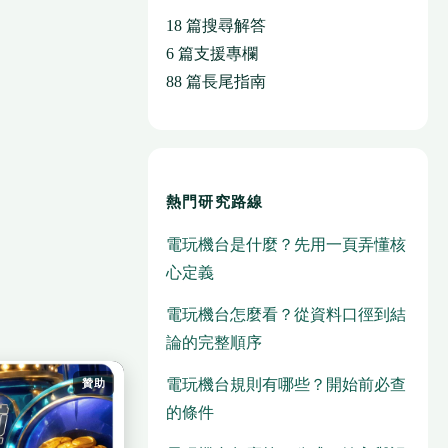
18 篇搜尋解答
6 篇支援專欄
88 篇長尾指南
熱門研究路線
電玩機台是什麼？先用一頁弄懂核
心定義
電玩機台怎麼看？從資料口徑到結
論的完整順序
電玩機台規則有哪些？開始前必查
贊助
的條件