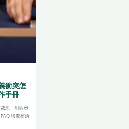
義衝突怎
作手冊
麼裁決，用四步
AQ 與查核清