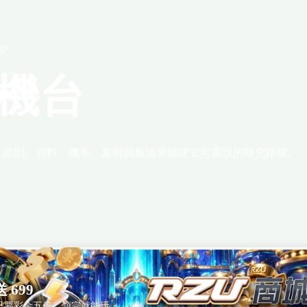
研究
機台
、規則、資料、機率、案例與風險界線建立可重現的研究路線。
 699
只要彩金五倍，領完就能玩。