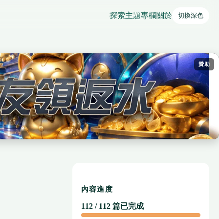
探索
主題
專欄
關於
切換深色
贊助
內容進度
112 / 112 篇已完成