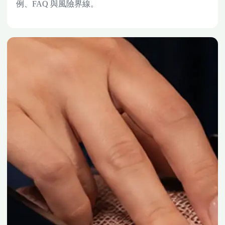
例、FAQ 與風險界線。