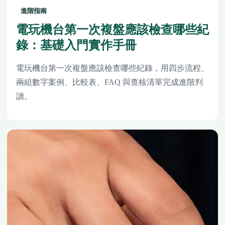
進階指南
電玩機台第一次複盤應該檢查哪些紀
錄：基礎入門實作手冊
電玩機台第一次複盤應該檢查哪些紀錄，用四步流程、
兩組數字案例、比較表、FAQ 與查核清單完成進階判
讀。