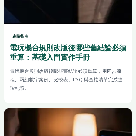
進階指南
電玩機台規則改版後哪些舊結論必須
重算：基礎入門實作手冊
電玩機台規則改版後哪些舊結論必須重算，用四步流
程、兩組數字案例、比較表、FAQ 與查核清單完成進
階判讀。