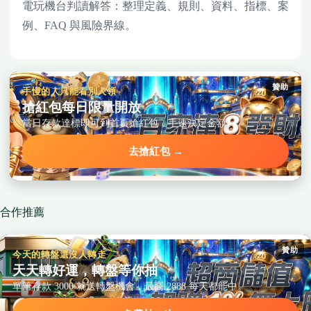
電玩機台判讀解答：整理定義、規則、資料、指標、案
例、FAQ 與風險界線。
贊助
手慢的人只能看別人領
搶紅包每日限量開放
當日存款達標即可到首頁搶紅包，手速決定金額。
去搶紅包 →
合作推薦
贊助
今天的轉盤還沒人轉走
天天轉好運，轉盤等你抽
單筆存款 3000 就送轉盤機會，最高 2888 每天都能中。