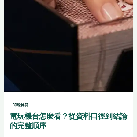
問題解答
電玩機台怎麼看？從資料口徑到結論
的完整順序