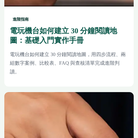
進階指南
電玩機台如何建立 30 分鐘閱讀地
圖：基礎入門實作手冊
電玩機台如何建立 30 分鐘閱讀地圖，用四步流程、兩
組數字案例、比較表、FAQ 與查核清單完成進階判
讀。