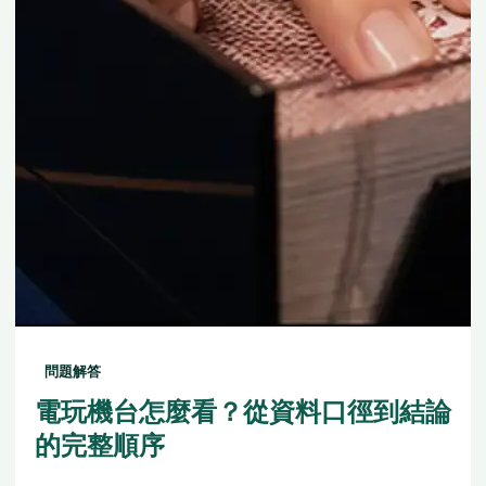
問題解答
電玩機台怎麼看？從資料口徑到結論
的完整順序