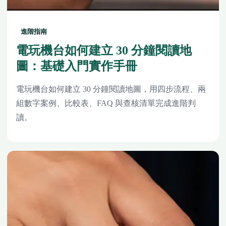
進階指南
電玩機台如何建立 30 分鐘閱讀地
圖：基礎入門實作手冊
電玩機台如何建立 30 分鐘閱讀地圖，用四步流程、兩
組數字案例、比較表、FAQ 與查核清單完成進階判
讀。