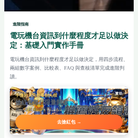
進階指南
電玩機台資訊到什麼程度才足以做決
定：基礎入門實作手冊
電玩機台資訊到什麼程度才足以做決定，用四步流程、
兩組數字案例、比較表、FAQ 與查核清單完成進階判
讀。
贊助
手慢的人只能看別人領
搶紅包每日限量開放
當日存款達標即可到首頁搶紅包，手速決定金額。
去搶紅包 →