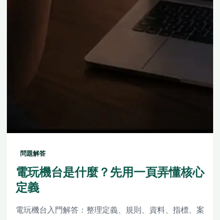
問題解答
電玩機台是什麼？先用一頁弄懂核心
定義
電玩機台入門解答：整理定義、規則、資料、指標、案