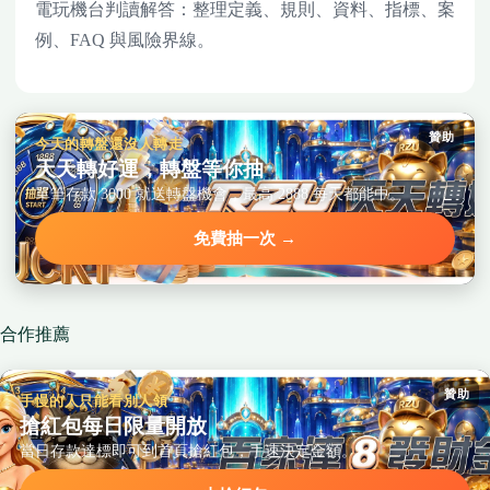
電玩機台判讀解答：整理定義、規則、資料、指標、案
例、FAQ 與風險界線。
贊助
今天的轉盤還沒人轉走
天天轉好運，轉盤等你抽
單筆存款 3000 就送轉盤機會，最高 2888 每天都能中。
免費抽一次 →
合作推薦
贊助
手慢的人只能看別人領
搶紅包每日限量開放
當日存款達標即可到首頁搶紅包，手速決定金額。