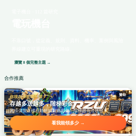
電子機台 · 112 篇研究
電玩機台
不靠口號，從定義、規則、資料、機率、案例與風險
界線建立可重現的研究路線。
瀏覽 8 個完整主題 →
合作推薦
贊助
你現在卡在哪一階？
存越多送越多，階梯彩金
累積儲值達標自動解鎖對應彩金，階梯越高送越狠。
看我能領多少 →